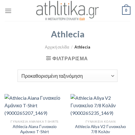
Skip
0
to
content
Athlecia
Αρχική σελίδα
/
Athlecia
ΦΙΛΤΡΆΡΙΣΜΑ
ΓΥΝΑΙΚΕΊΑ ΑΜΆΝΙΚΑ T-SHIRTS
ΓΥΝΑΙΚΕΊΑ ΚΟΛΆΝ
Athlecia Aiana Γυναικείο
Athlecia Aliya V2 Γυναικελιο
Αμάνικο T-Shirt
7/8 Κολάν