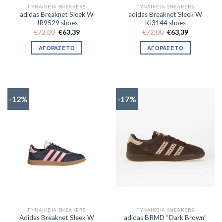
ΓΥΝΑΙΚΕΊΑ SNEAKERS
ΓΥΝΑΙΚΕΊΑ SNEAKERS
adidas Breaknet Sleek W
adidas Breaknet Sleek W
JR9529 shoes
KI3144 shoes
Original
Η
Original
Η
€
72,00
€
63,39
€
72,00
€
63,39
price
τρέχουσα
price
τρέχουσα
was:
τιμή
was:
τιμή
ΑΓΟΡΑΣΕ ΤΟ
ΑΓΟΡΑΣΕ ΤΟ
€72,00.
είναι:
€72,00.
είναι:
€63,39.
€63,39.
-12%
-17%
ΓΥΝΑΙΚΕΊΑ SNEAKERS
ΓΥΝΑΙΚΕΊΑ SNEAKERS
Adidas Breaknet Sleek W
adidas BRMD “Dark Brown”