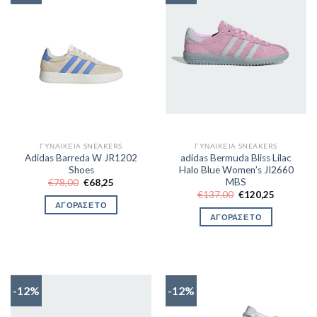
ΓΥΝΑΙΚΕΊΑ SNEAKERS
ΓΥΝΑΙΚΕΊΑ SNEAKERS
Adidas Barreda W JR1202
adidas Bermuda Bliss Lilac
Shoes
Halo Blue Women’s JI2660
MBS
Original
Η
€
78,00
€
68,25
price
τρέχουσα
Original
Η
€
137,00
€
120,25
was:
τιμή
price
τρέχουσα
ΑΓΟΡΑΣΕ ΤΟ
€78,00.
είναι:
was:
τιμή
ΑΓΟΡΑΣΕ ΤΟ
€68,25.
€137,00.
είναι:
€120,25.
-12%
-12%