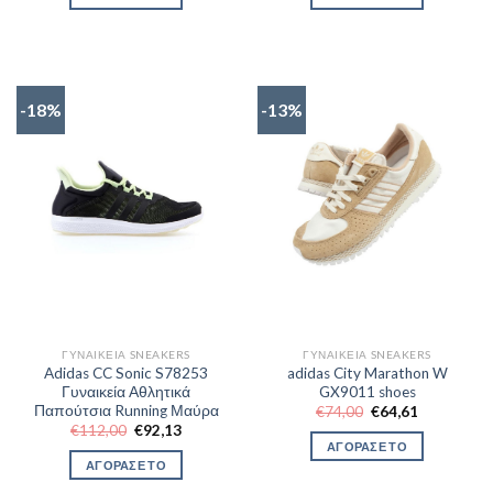
€147,00.
είναι:
€173,00.
είναι:
€122,50.
€143,50.
-18%
-13%
ΓΥΝΑΙΚΕΊΑ SNEAKERS
ΓΥΝΑΙΚΕΊΑ SNEAKERS
Adidas CC Sonic S78253
adidas City Marathon W
Γυναικεία Αθλητικά
GX9011 shoes
Παπούτσια Running Μαύρα
Original
Η
€
74,00
€
64,61
price
τρέχουσα
Original
Η
€
112,00
€
92,13
was:
τιμή
price
τρέχουσα
ΑΓΟΡΑΣΕ ΤΟ
€74,00.
είναι:
was:
τιμή
ΑΓΟΡΑΣΕ ΤΟ
€64,61.
€112,00.
είναι:
€92,13.