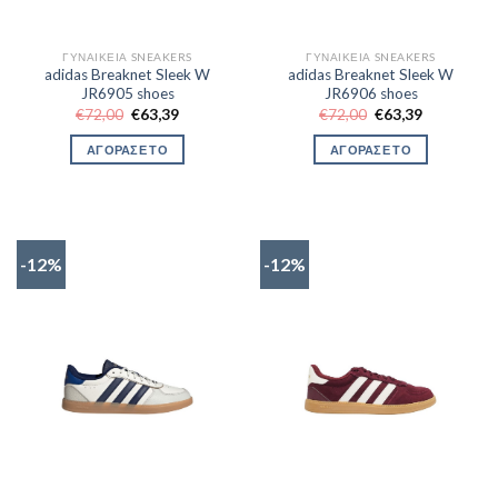
ΓΥΝΑΙΚΕΊΑ SNEAKERS
ΓΥΝΑΙΚΕΊΑ SNEAKERS
adidas Breaknet Sleek W
adidas Breaknet Sleek W
JR6905 shoes
JR6906 shoes
Original
Η
Original
Η
€
72,00
€
63,39
€
72,00
€
63,39
price
τρέχουσα
price
τρέχουσα
was:
τιμή
was:
τιμή
ΑΓΟΡΑΣΕ ΤΟ
ΑΓΟΡΑΣΕ ΤΟ
€72,00.
είναι:
€72,00.
είναι:
€63,39.
€63,39.
-12%
-12%