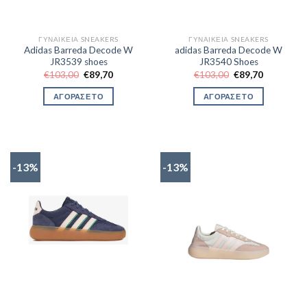
ΓΥΝΑΙΚΕΊΑ SNEAKERS
ΓΥΝΑΙΚΕΊΑ SNEAKERS
Adidas Barreda Decode W
adidas Barreda Decode W
JR3539 shoes
JR3540 Shoes
Original
Η
Original
Η
€
103,00
€
89,70
€
103,00
€
89,70
price
τρέχουσα
price
τρέχουσα
was:
τιμή
was:
τιμή
ΑΓΟΡΑΣΕ ΤΟ
ΑΓΟΡΑΣΕ ΤΟ
€103,00.
είναι:
€103,00.
είναι:
€89,70.
€89,70.
-13%
-13%