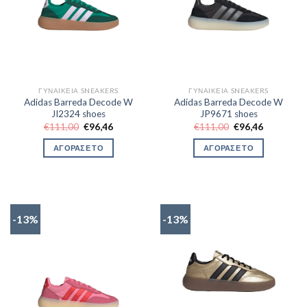
ΓΥΝΑΙΚΕΊΑ SNEAKERS
ΓΥΝΑΙΚΕΊΑ SNEAKERS
Adidas Barreda Decode W
Adidas Barreda Decode W
JI2324 shoes
JP9671 shoes
Original
Η
Original
Η
€
111,00
€
96,46
€
111,00
€
96,46
price
τρέχουσα
price
τρέχουσα
was:
τιμή
was:
τιμή
ΑΓΟΡΑΣΕ ΤΟ
ΑΓΟΡΑΣΕ ΤΟ
€111,00.
είναι:
€111,00.
είναι:
€96,46.
€96,46.
-13%
-13%