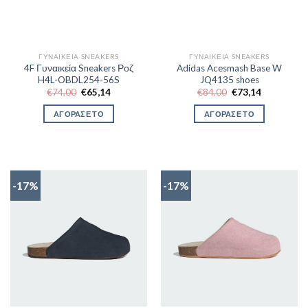
ΓΥΝΑΙΚΕΊΑ SNEAKERS
ΓΥΝΑΙΚΕΊΑ SNEAKERS
4F Γυναικεία Sneakers Ροζ
Adidas Acesmash Base W
H4L-OBDL254-56S
JQ4135 shoes
Original
Η
Original
Η
€
74,00
€
65,14
€
84,00
€
73,14
price
τρέχουσα
price
τρέχουσα
was:
τιμή
was:
τιμή
ΑΓΟΡΑΣΕ ΤΟ
ΑΓΟΡΑΣΕ ΤΟ
€74,00.
είναι:
€84,00.
είναι:
€65,14.
€73,14.
-17%
-17%