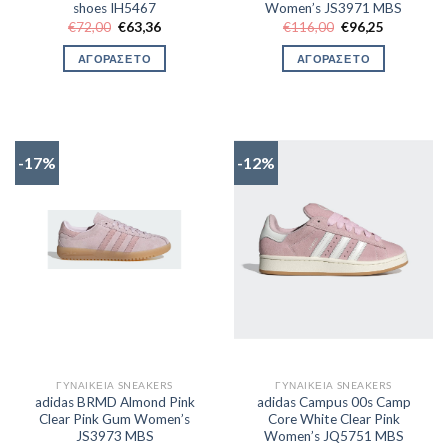
shoes IH5467
Women’s JS3971 MBS
Original
Η
Original
Η
€
72,00
€
63,36
€
116,00
€
96,25
price
τρέχουσα
price
τρέχουσα
was:
τιμή
was:
τιμή
ΑΓΟΡΑΣΕ ΤΟ
ΑΓΟΡΑΣΕ ΤΟ
€72,00.
είναι:
€116,00.
είναι:
€63,36.
€96,25.
-17%
-12%
ΓΥΝΑΙΚΕΊΑ SNEAKERS
ΓΥΝΑΙΚΕΊΑ SNEAKERS
adidas BRMD Almond Pink
adidas Campus 00s Camp
Clear Pink Gum Women’s
Core White Clear Pink
JS3973 MBS
Women’s JQ5751 MBS