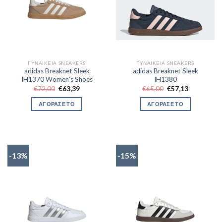
ΓΥΝΑΙΚΕΊΑ SNEAKERS
ΓΥΝΑΙΚΕΊΑ SNEAKERS
adidas Breaknet Sleek
adidas Breaknet Sleek
IH1370 Women’s Shoes
IH1380
Original
Η
Original
Η
€
72,00
€
63,39
€
65,00
€
57,13
price
τρέχουσα
price
τρέχουσα
was:
τιμή
was:
τιμή
ΑΓΟΡΑΣΕ ΤΟ
ΑΓΟΡΑΣΕ ΤΟ
€72,00.
είναι:
€65,00.
είναι:
€63,39.
€57,13.
-13%
-15%