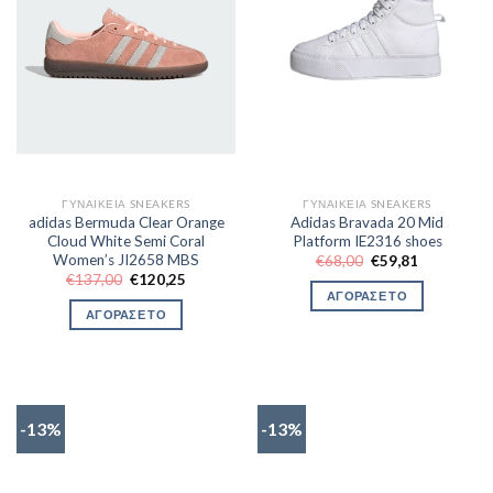
ΓΥΝΑΙΚΕΊΑ SNEAKERS
ΓΥΝΑΙΚΕΊΑ SNEAKERS
adidas Bermuda Clear Orange
Adidas Bravada 20 Mid
Cloud White Semi Coral
Platform IE2316 shoes
Women’s JI2658 MBS
Original
Η
€
68,00
€
59,81
price
τρέχουσα
Original
Η
€
137,00
€
120,25
was:
τιμή
price
τρέχουσα
ΑΓΟΡΑΣΕ ΤΟ
€68,00.
είναι:
was:
τιμή
ΑΓΟΡΑΣΕ ΤΟ
€59,81.
€137,00.
είναι:
€120,25.
-13%
-13%