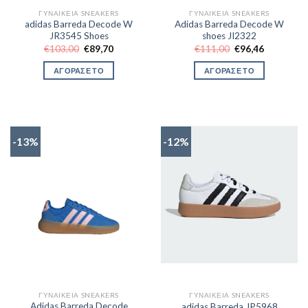
ΓΥΝΑΙΚΕΊΑ SNEAKERS
ΓΥΝΑΙΚΕΊΑ SNEAKERS
adidas Barreda Decode W
Adidas Barreda Decode W
JR3545 Shoes
shoes JI2322
Original
Η
Original
Η
€
103,00
€
89,70
€
111,00
€
96,46
price
τρέχουσα
price
τρέχουσα
was:
τιμή
was:
τιμή
ΑΓΟΡΑΣΕ ΤΟ
ΑΓΟΡΑΣΕ ΤΟ
€103,00.
είναι:
€111,00.
είναι:
€89,70.
€96,46.
-13%
-12%
ΓΥΝΑΙΚΕΊΑ SNEAKERS
ΓΥΝΑΙΚΕΊΑ SNEAKERS
Adidas Barreda Decode
adidas Barreda JP5968