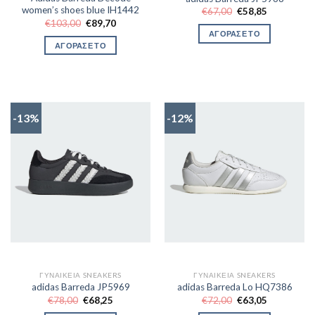
women’s shoes blue IH1442
Original
Η
€
67,00
€
58,85
price
τρέχουσα
Original
Η
€
103,00
€
89,70
was:
τιμή
price
τρέχουσα
ΑΓΟΡΑΣΕ ΤΟ
€67,00.
είναι:
was:
τιμή
ΑΓΟΡΑΣΕ ΤΟ
€58,85.
€103,00.
είναι:
€89,70.
-13%
-12%
ΓΥΝΑΙΚΕΊΑ SNEAKERS
ΓΥΝΑΙΚΕΊΑ SNEAKERS
adidas Barreda JP5969
adidas Barreda Lo HQ7386
Original
Η
Original
Η
€
78,00
€
68,25
€
72,00
€
63,05
price
τρέχουσα
price
τρέχουσα