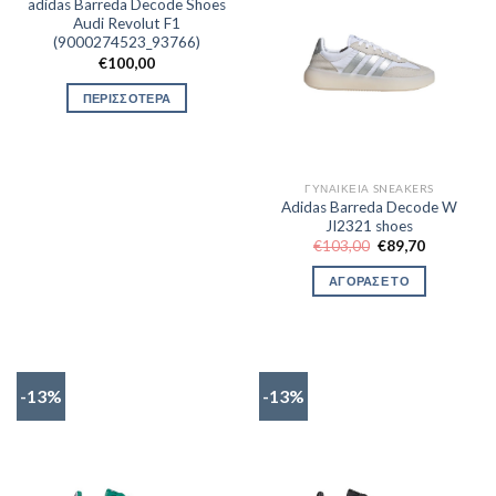
adidas Barreda Decode Shoes
Audi Revolut F1
(9000274523_93766)
€
100,00
ΠΕΡΙΣΣΟΤΕΡΑ
ΓΥΝΑΙΚΕΊΑ SNEAKERS
Adidas Barreda Decode W
JI2321 shoes
Original
Η
€
103,00
€
89,70
price
τρέχουσα
was:
τιμή
ΑΓΟΡΑΣΕ ΤΟ
€103,00.
είναι:
€89,70.
-13%
-13%