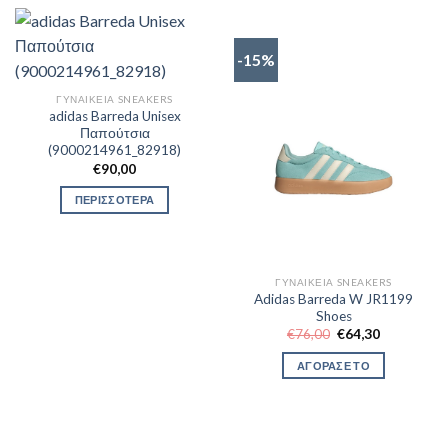
-15%
ΓΥΝΑΙΚΕΊΑ SNEAKERS
adidas Barreda Unisex
Παπούτσια
(9000214961_82918)
€
90,00
ΠΕΡΙΣΣΟΤΕΡΑ
ΓΥΝΑΙΚΕΊΑ SNEAKERS
Adidas Barreda W JR1199
Shoes
Original
Η
€
76,00
€
64,30
price
τρέχουσα
was:
τιμή
ΑΓΟΡΑΣΕ ΤΟ
€76,00.
είναι:
€64,30.