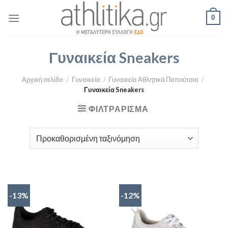
Skip
0
to
content
Γυναικεία Sneakers
Αρχική σελίδα
/
Γυναικεία
/
Γυναικεία Αθλητικά Παπούτσια
/
Γυναικεία Sneakers
ΦΙΛΤΡΆΡΙΣΜΑ
-13%
-12%