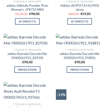
ΓΥΝΑΙΚΕΊΑ SNEAKERS
ΓΥΝΑΙΚΕΊΑ SNEAKERS
adidas Adimule Powder Plum
Adidas ADIPISTA HQ7403
Women’s JP8732 MBS
shoes
Original
Η
Original
Η
€
118,00
€
98,00
€
68,00
€
59,81
price
τρέχουσα
price
τρέχουσα
was:
τιμή
was:
τιμή
ΑΓΟΡΑΣΕ ΤΟ
ΑΓΟΡΑΣΕ ΤΟ
€118,00.
είναι:
€68,00.
είναι:
€98,00.
€59,81.
ΓΥΝΑΙΚΕΊΑ SNEAKERS
ΓΥΝΑΙΚΕΊΑ SNEAKERS
adidas Barreda Decode Mer
adidas Barreda Decode Mer
(9000261951_82918)
(9000261952_91881)
€
90,00
€
90,00
ΠΕΡΙΣΣΟΤΕΡΑ
ΠΕΡΙΣΣΟΤΕΡΑ
-13%
ΓΥΝΑΙΚΕΊΑ SNEAKERS