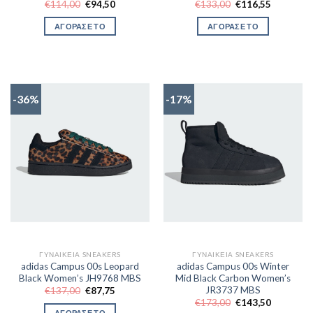
Original
Η
Original
Η
€
114,00
€
94,50
€
133,00
€
116,55
price
τρέχουσα
price
τρέχουσα
was:
τιμή
was:
τιμή
ΑΓΟΡΑΣΕ ΤΟ
ΑΓΟΡΑΣΕ ΤΟ
€114,00.
είναι:
€133,00.
είναι:
€94,50.
€116,55.
-36%
-17%
ΓΥΝΑΙΚΕΊΑ SNEAKERS
ΓΥΝΑΙΚΕΊΑ SNEAKERS
adidas Campus 00s Leopard
adidas Campus 00s Winter
Black Women’s JH9768 MBS
Mid Black Carbon Women’s
JR3737 MBS
Original
Η
€
137,00
€
87,75
price
τρέχουσα
Original
Η
€
173,00
€
143,50
was:
τιμή
price
τρέχουσα
ΑΓΟΡΑΣΕ ΤΟ