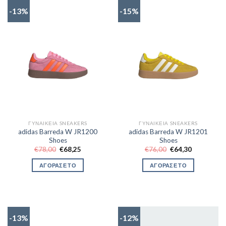
-13%
-15%
ΓΥΝΑΙΚΕΊΑ SNEAKERS
ΓΥΝΑΙΚΕΊΑ SNEAKERS
adidas Barreda W JR1200
adidas Barreda W JR1201
Shoes
Shoes
Original
Η
Original
Η
€
78,00
€
68,25
€
76,00
€
64,30
price
τρέχουσα
price
τρέχουσα
was:
τιμή
was:
τιμή
ΑΓΟΡΑΣΕ ΤΟ
ΑΓΟΡΑΣΕ ΤΟ
€78,00.
είναι:
€76,00.
είναι:
€68,25.
€64,30.
-13%
-12%