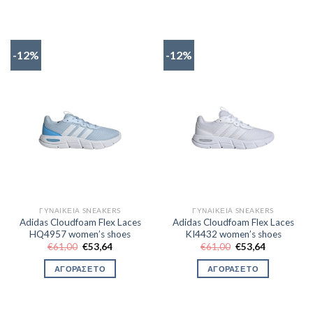
-12%
-12%
ΓΥΝΑΙΚΕΊΑ SNEAKERS
ΓΥΝΑΙΚΕΊΑ SNEAKERS
Adidas Cloudfoam Flex Laces
Adidas Cloudfoam Flex Laces
HQ4957 women’s shoes
KI4432 women’s shoes
Original
Η
Original
Η
€
61,00
€
53,64
€
61,00
€
53,64
price
τρέχουσα
price
τρέχουσα
was:
τιμή
was:
τιμή
ΑΓΟΡΑΣΕ ΤΟ
ΑΓΟΡΑΣΕ ΤΟ
€61,00.
είναι:
€61,00.
είναι:
€53,64.
€53,64.