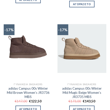
€137,00.
είναι:
was:
τιμή
ΑΓΟΡΑΣΕ ΤΟ
€87,75.
€173,00.
είναι:
€143,50.
-17%
-17%
ΓΥΝΑΙΚΕΊΑ SNEAKERS
ΓΥΝΑΙΚΕΊΑ SNEAKERS
adidas Campus 00s Winter
adidas Campus 00s Winter
Mid Brown Women’s JR3736
Mid Magic Beige Women’s
MBS
JR3735 MBS
Original
Η
Original
Η
€
147,00
€
122,50
€
173,00
€
143,50
price
τρέχουσα
price
τρέχουσα
was:
τιμή
was:
τιμή
ΑΓΟΡΑΣΕ ΤΟ
ΑΓΟΡΑΣΕ ΤΟ