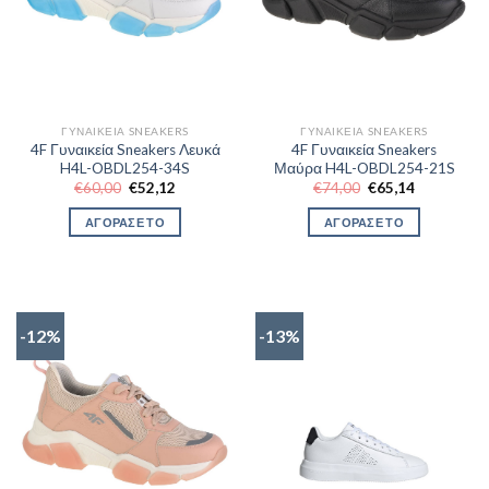
ΓΥΝΑΙΚΕΊΑ SNEAKERS
ΓΥΝΑΙΚΕΊΑ SNEAKERS
4F Γυναικεία Sneakers Λευκά
4F Γυναικεία Sneakers
H4L-OBDL254-34S
Μαύρα H4L-OBDL254-21S
Original
Η
Original
Η
€
60,00
€
52,12
€
74,00
€
65,14
price
τρέχουσα
price
τρέχουσα
was:
τιμή
was:
τιμή
ΑΓΟΡΑΣΕ ΤΟ
ΑΓΟΡΑΣΕ ΤΟ
€60,00.
είναι:
€74,00.
είναι:
€52,12.
€65,14.
-12%
-13%