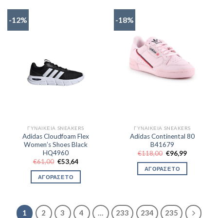
-12%
-18%
ΓΥΝΑΙΚΕΊΑ SNEAKERS
ΓΥΝΑΙΚΕΊΑ SNEAKERS
Adidas Cloudfoam Flex
Adidas Continental 80
Women’s Shoes Black
B41679
HQ4960
Original
Η
€
118,00
€
96,99
price
τρέχουσα
Original
Η
€
61,00
€
53,64
was:
τιμή
price
τρέχουσα
ΑΓΟΡΑΣΕ ΤΟ
€118,00.
είναι:
was:
τιμή
ΑΓΟΡΑΣΕ ΤΟ
€96,99.
€61,00.
είναι:
€53,64.
1
2
3
4
…
233
234
235