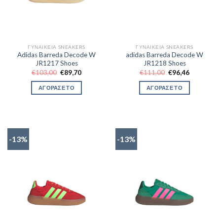
ΓΥΝΑΙΚΕΊΑ SNEAKERS
ΓΥΝΑΙΚΕΊΑ SNEAKERS
Adidas Barreda Decode W
adidas Barreda Decode W
JR1217 Shoes
JR1218 Shoes
Original
Η
Original
Η
€
103,00
€
89,70
€
111,00
€
96,46
price
τρέχουσα
price
τρέχουσα
was:
τιμή
was:
τιμή
ΑΓΟΡΑΣΕ ΤΟ
ΑΓΟΡΑΣΕ ΤΟ
€103,00.
είναι:
€111,00.
είναι:
€89,70.
€96,46.
-13%
-13%