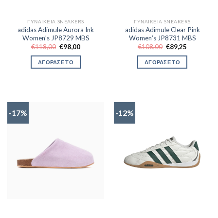
ΓΥΝΑΙΚΕΊΑ SNEAKERS
ΓΥΝΑΙΚΕΊΑ SNEAKERS
adidas Adimule Aurora Ink
adidas Adimule Clear Pink
Women’s JP8729 MBS
Women’s JP8731 MBS
Original
Η
Original
Η
€
118,00
€
98,00
€
108,00
€
89,25
price
τρέχουσα
price
τρέχουσα
was:
τιμή
was:
τιμή
ΑΓΟΡΑΣΕ ΤΟ
ΑΓΟΡΑΣΕ ΤΟ
€118,00.
είναι:
€108,00.
είναι:
€98,00.
€89,25.
-17%
-12%