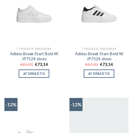
ΓΥΝΑΙΚΕΊΑ SNEAKERS
ΓΥΝΑΙΚΕΊΑ SNEAKERS
Adidas Break Start Bold W
Adidas Break Start Bold W
JP7524 shoes
JP7526 shoes
Original
Η
Original
Η
€
84,00
€
73,14
€
84,00
€
73,14
price
τρέχουσα
price
τρέχουσα
was:
τιμή
was:
τιμή
ΑΓΟΡΑΣΕ ΤΟ
ΑΓΟΡΑΣΕ ΤΟ
€84,00.
είναι:
€84,00.
είναι:
€73,14.
€73,14.
-12%
-12%