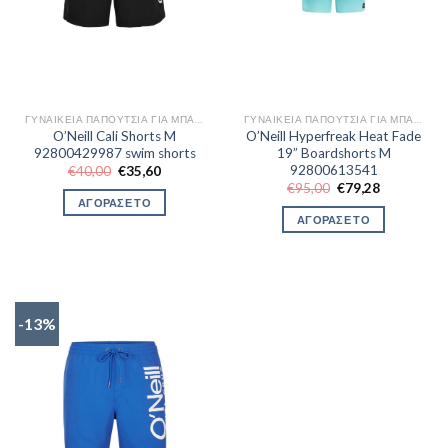
ΓΥΝΑΙΚΕΊΑ ΠΑΠΟΎΤΣΙΑ ΓΙΑ ΜΠΆΣΚΕΤ
ΓΥΝΑΙΚΕΊΑ ΠΑΠΟΎΤΣΙΑ ΓΙΑ ΜΠΆΣΚΕΤ
O’Neill Cali Shorts M
O’Neill Hyperfreak Heat Fade
92800429987 swim shorts
19” Boardshorts M
92800613541
Original
Η
€
40,00
€
35,60
price
τρέχουσα
Original
Η
€
95,00
€
79,28
was:
τιμή
price
τρέχουσα
ΑΓΟΡΑΣΕ ΤΟ
€40,00.
είναι:
was:
τιμή
ΑΓΟΡΑΣΕ ΤΟ
€35,60.
€95,00.
είναι:
€79,28.
-13%