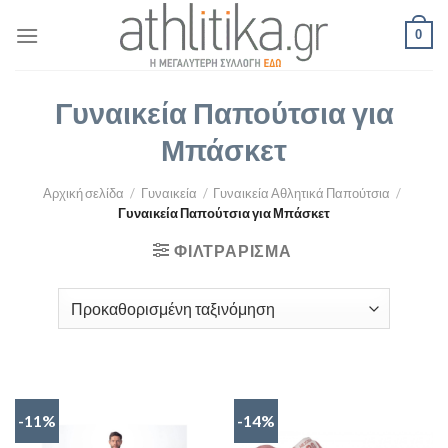
Skip
0
to
content
Γυναικεία Παπούτσια για
Μπάσκετ
Αρχική σελίδα
/
Γυναικεία
/
Γυναικεία Αθλητικά Παπούτσια
/
Γυναικεία Παπούτσια για Μπάσκετ
ΦΙΛΤΡΆΡΙΣΜΑ
-11%
-14%