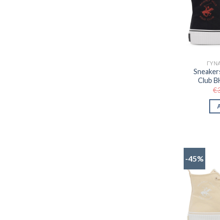
ΓΥΝΑ
Sneakers
Club 
€
-45%