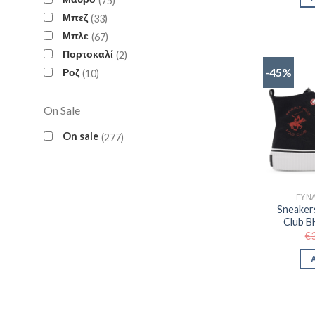
75
Μπεζ
33
Μπλε
67
Πορτοκαλί
2
-45%
Ροζ
10
On Sale
On sale
277
ΓΥΝΑ
Sneakers
Club 
€