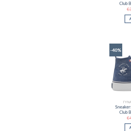
Club
€
-40%
ΓΥΝΑ
Sneakers
Club
€