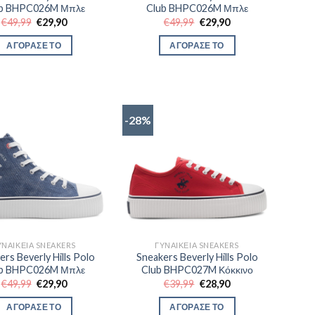
b BHPC026M Μπλε
Club BHPC026M Μπλε
Original
Η
Original
Η
€
49,99
€
29,90
€
49,99
€
29,90
price
τρέχουσα
price
τρέχουσα
was:
τιμή
was:
τιμή
ΑΓΟΡΑΣΕ ΤΟ
ΑΓΟΡΑΣΕ ΤΟ
€49,99.
είναι:
€49,99.
είναι:
€29,90.
€29,90.
-28%
ΥΝΑΙΚΕΊΑ SNEAKERS
ΓΥΝΑΙΚΕΊΑ SNEAKERS
ers Beverly Hills Polo
Sneakers Beverly Hills Polo
b BHPC026M Μπλε
Club BHPC027M Κόκκινο
Original
Η
Original
Η
€
49,99
€
29,90
€
39,99
€
28,90
price
τρέχουσα
price
τρέχουσα
was:
τιμή
was:
τιμή
ΑΓΟΡΑΣΕ ΤΟ
ΑΓΟΡΑΣΕ ΤΟ
€49,99.
είναι:
€39,99.
είναι: