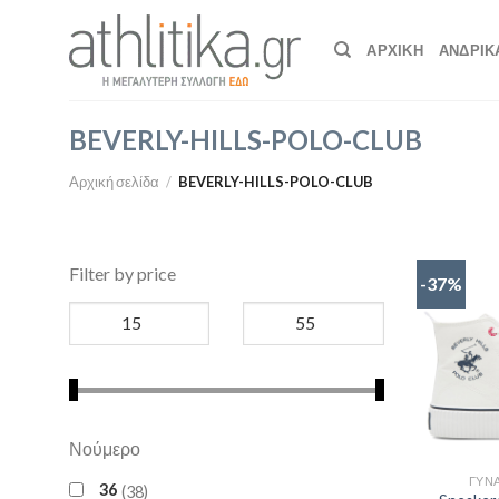
Skip
to
ΑΡΧΙΚΉ
ΑΝΔΡΙΚ
content
BEVERLY-HILLS-POLO-CLUB
Αρχική σελίδα
/
BEVERLY-HILLS-POLO-CLUB
Filter by price
-37%
Νούμερο
ΓΥΝΑ
36
38