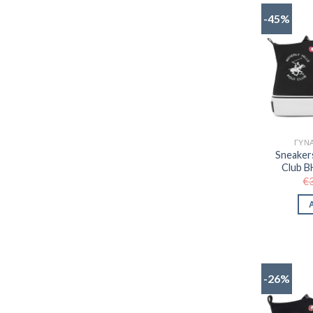
-45%
ΓΥΝΑ
Sneakers
Club 
€
-26%