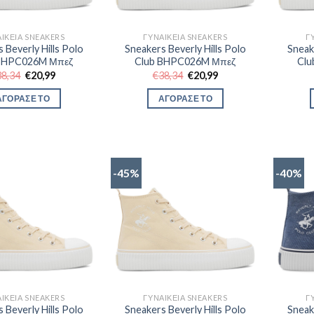
ΙΚΕΊΑ SNEAKERS
ΓΥΝΑΙΚΕΊΑ SNEAKERS
Γ
 Beverly Hills Polo
Sneakers Beverly Hills Polo
Sneak
 BHPC026M Μπεζ
Club BHPC026M Μπεζ
Cl
Original
Η
Original
Η
38,34
€
20,99
€
38,34
€
20,99
price
τρέχουσα
price
τρέχουσα
was:
τιμή
was:
τιμή
ΑΓΟΡΑΣΕ ΤΟ
ΑΓΟΡΑΣΕ ΤΟ
€38,34.
είναι:
€38,34.
είναι:
€20,99.
€20,99.
-45%
-40%
ΙΚΕΊΑ SNEAKERS
ΓΥΝΑΙΚΕΊΑ SNEAKERS
Γ
 Beverly Hills Polo
Sneakers Beverly Hills Polo
Sneak