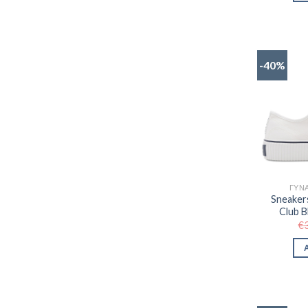
-40%
ΓΥΝΑ
Sneakers
Club 
€