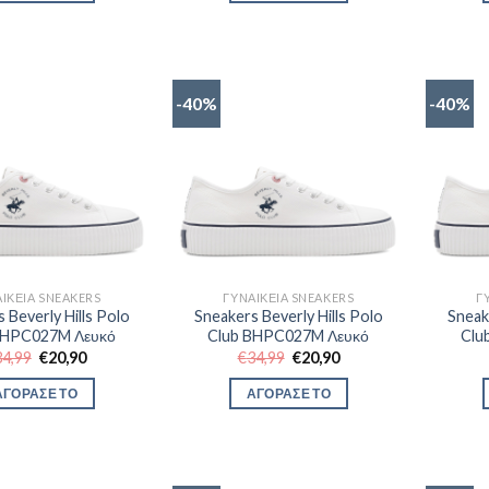
€29,90.
€29,90.
-40%
-40%
ΙΚΕΊΑ SNEAKERS
ΓΥΝΑΙΚΕΊΑ SNEAKERS
Γ
 Beverly Hills Polo
Sneakers Beverly Hills Polo
Sneak
BHPC027M Λευκό
Club BHPC027M Λευκό
Clu
Original
Η
Original
Η
34,99
€
20,90
€
34,99
€
20,90
price
τρέχουσα
price
τρέχουσα
was:
τιμή
was:
τιμή
ΑΓΟΡΑΣΕ ΤΟ
ΑΓΟΡΑΣΕ ΤΟ
€34,99.
είναι:
€34,99.
είναι:
€20,90.
€20,90.