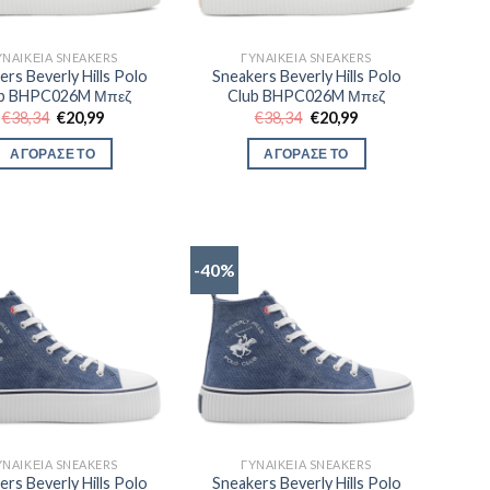
ΥΝΑΙΚΕΊΑ SNEAKERS
ΓΥΝΑΙΚΕΊΑ SNEAKERS
ers Beverly Hills Polo
Sneakers Beverly Hills Polo
ub BHPC026M Μπεζ
Club BHPC026M Μπεζ
Original
Η
Original
Η
€
38,34
€
20,99
€
38,34
€
20,99
price
τρέχουσα
price
τρέχουσα
was:
τιμή
was:
τιμή
ΑΓΟΡΑΣΕ ΤΟ
ΑΓΟΡΑΣΕ ΤΟ
€38,34.
είναι:
€38,34.
είναι:
€20,99.
€20,99.
-40%
ΥΝΑΙΚΕΊΑ SNEAKERS
ΓΥΝΑΙΚΕΊΑ SNEAKERS
ers Beverly Hills Polo
Sneakers Beverly Hills Polo