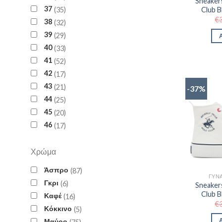
Sneakers
37
35
Club 
€
38
32
39
29
40
33
41
52
42
17
43
21
-37%
44
25
45
20
46
17
Χρώμα
Άσπρο
87
ΓΥΝΑ
Γκρι
6
Sneakers
Club 
Καφέ
16
€
Κόκκινο
5
Μαύρο