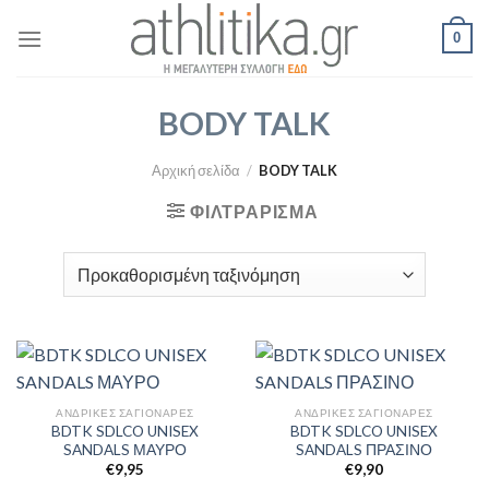
Skip
0
to
content
BODY TALK
Αρχική σελίδα
/
BODY TALK
ΦΙΛΤΡΆΡΙΣΜΑ
ΑΝΔΡΙΚΈΣ ΣΑΓΙΟΝΆΡΕΣ
ΑΝΔΡΙΚΈΣ ΣΑΓΙΟΝΆΡΕΣ
BDTK SDLCO UNISEX
BDTK SDLCO UNISEX
SANDALS ΜΑΥΡΟ
SANDALS ΠΡΑΣΙΝΟ
€
9,95
€
9,90