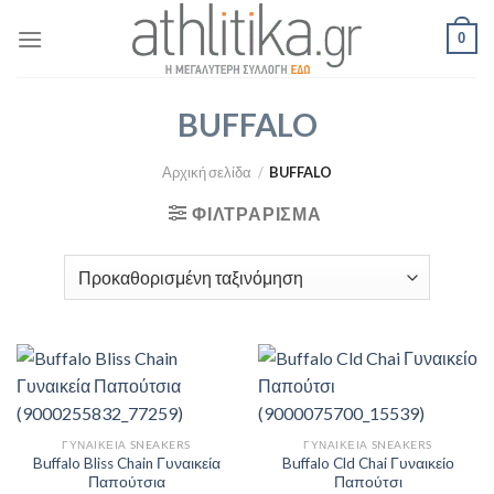
Skip
0
to
content
BUFFALO
Αρχική σελίδα
/
BUFFALO
ΦΙΛΤΡΆΡΙΣΜΑ
ΓΥΝΑΙΚΕΊΑ SNEAKERS
ΓΥΝΑΙΚΕΊΑ SNEAKERS
Buffalo Bliss Chain Γυναικεία
Buffalo Cld Chai Γυναικείο
Παπούτσια
Παπούτσι