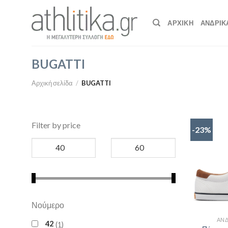
Skip
to
ΑΡΧΙΚΉ
ΑΝΔΡΙΚ
content
BUGATTI
Αρχική σελίδα
/
BUGATTI
Filter by price
-23%
Νούμερο
ΑΝΔ
42
1