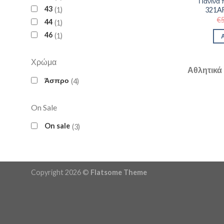
Πάνινα 
43
1
321A
€
44
1
46
1
Χρώμα
Αθλητικά
Άσπρο
4
On Sale
On sale
3
Copyright 2026 ©
Flatsome Theme