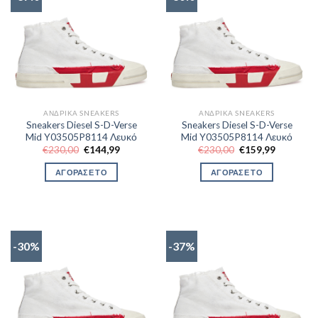
ΑΝΔΡΙΚΆ SNEAKERS
ΑΝΔΡΙΚΆ SNEAKERS
Sneakers Diesel S-D-Verse
Sneakers Diesel S-D-Verse
Mid Y03505P8114 Λευκό
Mid Y03505P8114 Λευκό
Original
Η
Original
Η
€
230,00
€
144,99
€
230,00
€
159,99
price
τρέχουσα
price
τρέχουσα
was:
τιμή
was:
τιμή
ΑΓΟΡΑΣΕ ΤΟ
ΑΓΟΡΑΣΕ ΤΟ
€230,00.
είναι:
€230,00.
είναι:
€144,99.
€159,99.
-30%
-37%