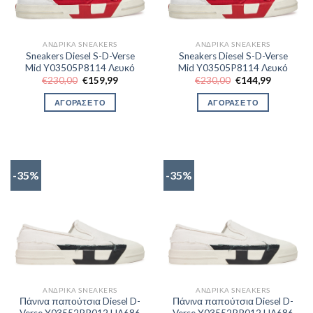
ΑΝΔΡΙΚΆ SNEAKERS
ΑΝΔΡΙΚΆ SNEAKERS
Sneakers Diesel S-D-Verse
Sneakers Diesel S-D-Verse
Mid Y03505P8114 Λευκό
Mid Y03505P8114 Λευκό
Original
Η
Original
Η
€
230,00
€
159,99
€
230,00
€
144,99
price
τρέχουσα
price
τρέχουσα
was:
τιμή
was:
τιμή
ΑΓΟΡΑΣΕ ΤΟ
ΑΓΟΡΑΣΕ ΤΟ
€230,00.
είναι:
€230,00.
είναι:
€159,99.
€144,99.
-35%
-35%
ΑΝΔΡΙΚΆ SNEAKERS
ΑΝΔΡΙΚΆ SNEAKERS
Πάνινα παπούτσια Diesel D-
Πάνινα παπούτσια Diesel D-