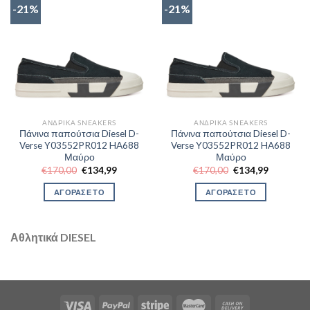
-21%
-21%
ΑΝΔΡΙΚΆ SNEAKERS
ΑΝΔΡΙΚΆ SNEAKERS
Πάνινα παπούτσια Diesel D-
Πάνινα παπούτσια Diesel D-
Verse Y03552PR012 HA688
Verse Y03552PR012 HA688
Μαύρο
Μαύρο
Original
Η
Original
Η
€
170,00
€
134,99
€
170,00
€
134,99
price
τρέχουσα
price
τρέχουσα
was:
τιμή
was:
τιμή
ΑΓΟΡΑΣΕ ΤΟ
ΑΓΟΡΑΣΕ ΤΟ
€170,00.
είναι:
€170,00.
είναι:
€134,99.
€134,99.
Αθλητικά DIESEL