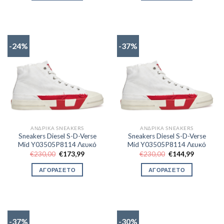
-24%
-37%
ΑΝΔΡΙΚΆ SNEAKERS
ΑΝΔΡΙΚΆ SNEAKERS
Sneakers Diesel S-D-Verse
Sneakers Diesel S-D-Verse
Mid Y03505P8114 Λευκό
Mid Y03505P8114 Λευκό
Original
Η
Original
Η
€
230,00
€
173,99
€
230,00
€
144,99
price
τρέχουσα
price
τρέχουσα
was:
τιμή
was:
τιμή
ΑΓΟΡΑΣΕ ΤΟ
ΑΓΟΡΑΣΕ ΤΟ
€230,00.
είναι:
€230,00.
είναι:
€173,99.
€144,99.
-37%
-30%