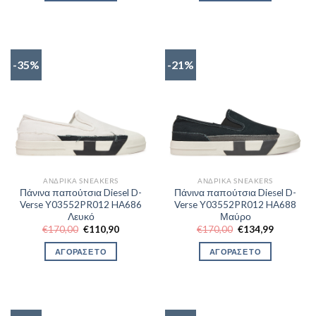
€110,90.
€110,90.
-35%
-21%
ΑΝΔΡΙΚΆ SNEAKERS
ΑΝΔΡΙΚΆ SNEAKERS
Πάνινα παπούτσια Diesel D-
Πάνινα παπούτσια Diesel D-
Verse Y03552PR012 HA686
Verse Y03552PR012 HA688
Λευκό
Μαύρο
Original
Η
Original
Η
€
170,00
€
110,90
€
170,00
€
134,99
price
τρέχουσα
price
τρέχουσα
was:
τιμή
was:
τιμή
ΑΓΟΡΑΣΕ ΤΟ
ΑΓΟΡΑΣΕ ΤΟ
€170,00.
είναι:
€170,00.
είναι:
€110,90.
€134,99.