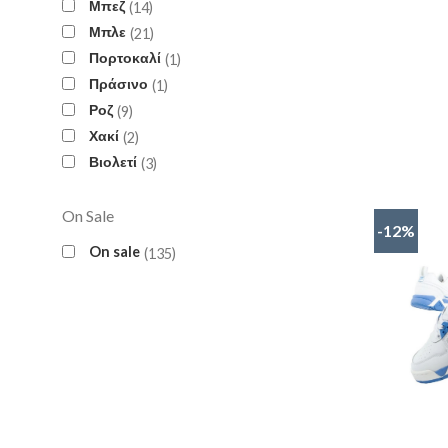
Μπεζ
14
Μπλε
21
Πορτοκαλί
1
Πράσινο
1
Ροζ
9
Χακί
2
Βιολετί
3
On Sale
-12%
On sale
135