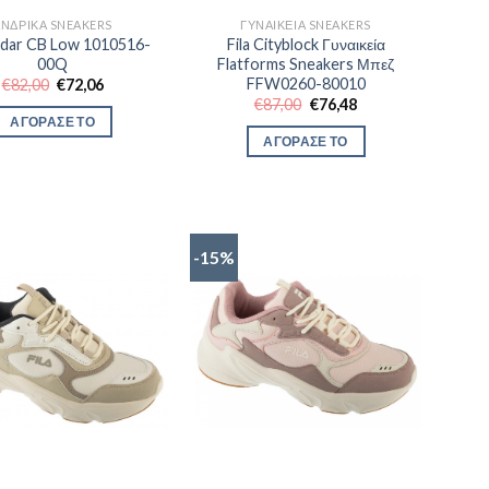
ΑΝΔΡΙΚΆ SNEAKERS
ΓΥΝΑΙΚΕΊΑ SNEAKERS
edar CB Low 1010516-
Fila Cityblock Γυναικεία
00Q
Flatforms Sneakers Μπεζ
FFW0260-80010
Original
Η
€
82,00
€
72,06
price
τρέχουσα
Original
Η
€
87,00
€
76,48
was:
τιμή
price
τρέχουσα
ΑΓΟΡΑΣΕ ΤΟ
€82,00.
είναι:
was:
τιμή
ΑΓΟΡΑΣΕ ΤΟ
€72,06.
€87,00.
είναι:
€76,48.
-15%