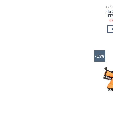
ΓΥΝΑ
Fila
FF
€
-13%