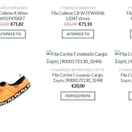
ΙΚΕΊΑ SNEAKERS
ΓΥΝΑΙΚΕΊΑ SNEAKERS
Γ
 Collene A Wmn
Fila Collene CB W FFW0046
Fi
W019470027
13347 shoes
Original
Η
Original
Η
82,00
€
71,82
€
81,00
€
71,10
price
τρέχουσα
price
τρέχουσα
was:
τιμή
was:
τιμή
ΑΓΟΡΑΣΕ ΤΟ
ΑΓΟΡΑΣΕ ΤΟ
€82,00.
είναι:
€81,00.
είναι:
€71,82.
€71,10.
ΓΥΝΑΙΚΕΊΕΣ ΒΕΡΜΟΎΔΕΣ ΣΟΡΤΣ
ΓΥΝΑΙΚ
Fila Corine Γυναικείο Cargo
Fila 
Σορτς (9000172130_3244)
Σορτς
€
20,00
ΠΕΡΙΣΣΟΤΕΡΑ