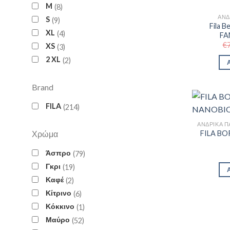
M
8
ΑΝΔ
S
9
Fila B
XL
4
FA
€
XS
3
2 XL
2
Brand
FILA
214
Χρώμα
FILA BO
Άσπρο
79
Γκρι
19
Καφέ
2
Κίτρινο
6
Κόκκινο
1
Μαύρο
52