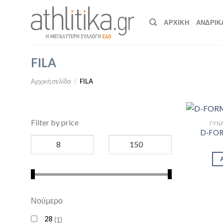
Skip
to
ΑΡΧΙΚΉ
ΑΝΔΡΙΚ
content
FILA
Αρχική σελίδα
/
FILA
Filter by price
ΓΥΝΑ
D-FO
Νούμερο
28
1