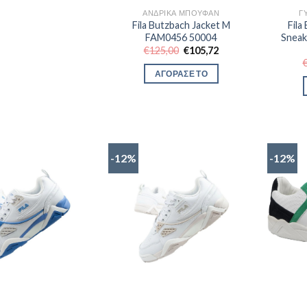
ΑΝΔΡΙΚΆ ΜΠΟΥΦΆΝ
Γ
Fila Butzbach Jacket M
Fila
FAM0456 50004
Sneak
Original
Η
€
125,00
€
105,72
price
τρέχουσα
was:
τιμή
ΑΓΟΡΑΣΕ ΤΟ
€125,00.
είναι:
€105,72.
-12%
-12%