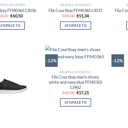
ΡΙΚΆ SNEAKERS
ΑΝΔΡΙΚΆ SNEAKERS
rtbay FFM036513036
Fila Courtbay FFM036513037
Fila C
Original
Η
Original
Η
69,00
€
60,50
€
59,00
€
51,34
price
τρέχουσα
price
τρέχουσα
was:
τιμή
was:
τιμή
ΑΓΟΡΑΣΕ ΤΟ
ΑΓΟΡΑΣΕ ΤΟ
€69,00.
είναι:
€59,00.
είναι:
€60,50.
€51,34.
-12%
-12%
ΑΝΔΡΙΚΆ SNEAKERS
Fila Courtbay men’s shoes
white and navy blue FFM0365
13462
Original
Η
€
65,00
€
57,21
price
τρέχουσα
was:
τιμή
ΑΓΟΡΑΣΕ ΤΟ
€65,00.
είναι:
€57,21.