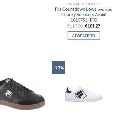
ΓΥΝΑΙΚΕΊΑ SNEAKERS
Fila Countdown Low Γυναικεία
Chunky Sneakers Λευκά
1010751-1FG
Original
Η
€
117,00
€
101,27
price
τρέχουσα
was:
τιμή
ΑΓΟΡΑΣΕ ΤΟ
€117,00.
είναι:
€101,27.
-13%