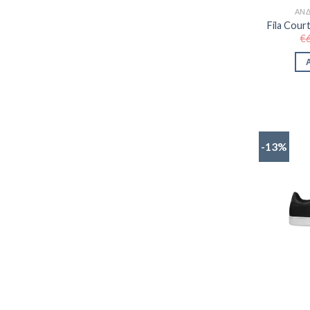
ΑΝΔ
Fila Cou
€
-13%