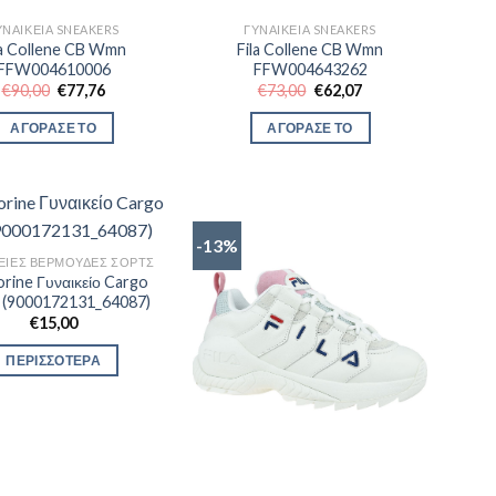
ΥΝΑΙΚΕΊΑ SNEAKERS
ΓΥΝΑΙΚΕΊΑ SNEAKERS
la Collene CB Wmn
Fila Collene CB Wmn
FFW004610006
FFW004643262
Original
Η
Original
Η
€
90,00
€
77,76
€
73,00
€
62,07
price
τρέχουσα
price
τρέχουσα
was:
τιμή
was:
τιμή
ΑΓΟΡΑΣΕ ΤΟ
ΑΓΟΡΑΣΕ ΤΟ
€90,00.
είναι:
€73,00.
είναι:
€77,76.
€62,07.
-13%
ΕΊΕΣ ΒΕΡΜΟΎΔΕΣ ΣΟΡΤΣ
Corine Γυναικείο Cargo
 (9000172131_64087)
€
15,00
ΠΕΡΙΣΣΟΤΕΡΑ