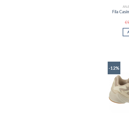
ΑΝΔ
Fila Ca
€
-12%