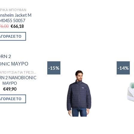
ΡΙΚΆ ΜΠΟΥΦΆΝ
ensheim Jacket M
M0455 50057
Original
Η
76,00
€
66,18
price
τρέχουσα
was:
τιμή
ΑΓΟΡΑΣΕ ΤΟ
€76,00.
είναι:
€66,18.
-15%
-14%
ΑΝΔΡΙΚΆ ΠΑΠΟΎΤΣΙΑ ΓΙΑ ΤΡΈΞΙΜΟ
RN 2 NANOBIONIC
ΜΑΥΡΟ
€
49,90
ΑΓΟΡΑΣΕ ΤΟ