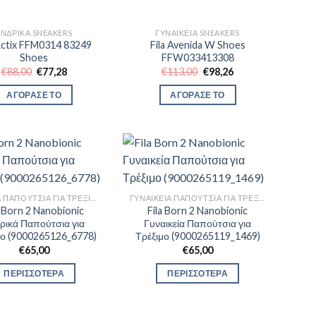
ΑΝΔΡΙΚΆ SNEAKERS
ΓΥΝΑΙΚΕΊΑ SNEAKERS
 Actix FFM0314 83249
Fila Avenida W Shoes
Shoes
FFW033413308
Original
Η
Original
Η
€
88,00
€
77,28
€
113,00
€
98,26
price
τρέχουσα
price
τρέχουσα
was:
τιμή
was:
τιμή
ΑΓΟΡΑΣΕ ΤΟ
ΑΓΟΡΑΣΕ ΤΟ
€88,00.
είναι:
€113,00.
είναι:
€77,28.
€98,26.
ΑΝΔΡΙΚΆ ΠΑΠΟΎΤΣΙΑ ΓΙΑ ΤΡΈΞΙΜΟ
ΓΥΝΑΙΚΕΊΑ ΠΑΠΟΎΤΣΙΑ ΓΙΑ ΤΡΈΞΙΜΟ
a Born 2 Nanobionic
Fila Born 2 Nanobionic
ρικά Παπούτσια για
Γυναικεία Παπούτσια για
μο (9000265126_6778)
Τρέξιμο (9000265119_1469)
€
65,00
€
65,00
ΠΕΡΙΣΣΟΤΕΡΑ
ΠΕΡΙΣΣΟΤΕΡΑ