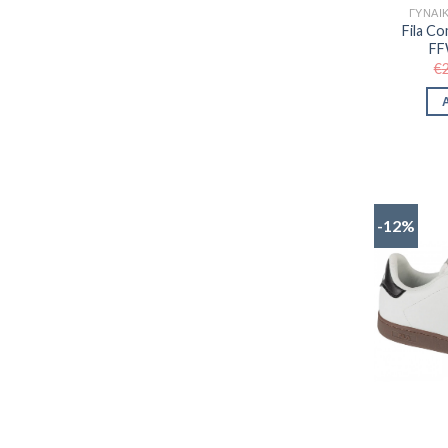
ΓΥΝΑΙ
Fila Co
FF
€
-12%