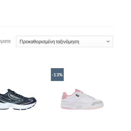
σματα
-13%