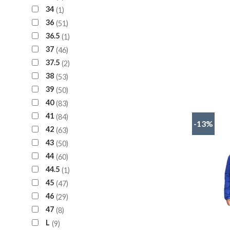
34
1
36
51
36.5
1
37
46
37.5
2
38
53
39
50
40
83
41
84
-13%
42
63
43
50
44
60
44.5
1
45
47
46
29
47
8
L
9