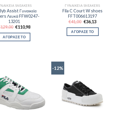
ΥΝΑΙΚΕΊΑ SNEAKERS
ΓΥΝΑΙΚΕΊΑ SNEAKERS
 Byb Assist Γυναικεία
Fila C Court W shoes
ers Λευκά FFW0247-
FFT006613197
13201
Original
Η
€
41,00
€
36,13
price
τρέχουσα
Original
Η
€
129,00
€
110,98
was:
τιμή
price
τρέχουσα
ΑΓΟΡΑΣΕ ΤΟ
€41,00.
είναι:
was:
τιμή
ΑΓΟΡΑΣΕ ΤΟ
€36,13.
€129,00.
είναι:
€110,98.
-12%