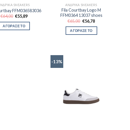
ΑΝΔΡΙΚΆ SNEAKERS
ΑΝΔΡΙΚΆ SNEAKERS
Fila Courtbay Logo M
ourtbay FFM036583036
FFM0364 13037 shoes
Original
Η
€
64,00
€
55,89
price
τρέχουσα
Original
Η
€
65,00
€
56,78
was:
τιμή
price
τρέχουσα
ΑΓΟΡΑΣΕ ΤΟ
€64,00.
είναι:
was:
τιμή
ΑΓΟΡΑΣΕ ΤΟ
€55,89.
€65,00.
είναι:
€56,78.
-13%