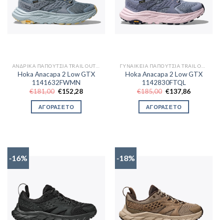
ΑΝΔΡΙΚΆ ΠΑΠΟΎΤΣΙΑ TRAIL OUTDOR
ΓΥΝΑΙΚΕΊΑ ΠΑΠΟΎΤΣΙΑ TRAIL OUTDOR
Hoka Anacapa 2 Low GTX
Hoka Anacapa 2 Low GTX
1141632FWMN
1142830FTQL
Original
Η
Original
Η
€
181,00
€
152,28
€
185,00
€
137,86
price
τρέχουσα
price
τρέχουσα
was:
τιμή
was:
τιμή
ΑΓΟΡΑΣΕ ΤΟ
ΑΓΟΡΑΣΕ ΤΟ
€181,00.
είναι:
€185,00.
είναι:
€152,28.
€137,86.
-16%
-18%