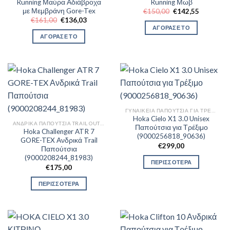
Running Μαύρα Αδιάβροχα
Running Μωβ
με Μεμβράνη Gore-Tex
Original
Η
€
150,00
€
142,55
price
τρέχουσα
Original
Η
€
161,00
€
136,03
was:
τιμή
price
τρέχουσα
ΑΓΟΡΑΣΕ ΤΟ
€150,00.
είναι:
was:
τιμή
ΑΓΟΡΑΣΕ ΤΟ
€142,55.
€161,00.
είναι:
€136,03.
ΓΥΝΑΙΚΕΊΑ ΠΑΠΟΎΤΣΙΑ ΓΙΑ ΤΡΈΞΙΜΟ
Hoka Cielo X1 3.0 Unisex
ΑΝΔΡΙΚΆ ΠΑΠΟΎΤΣΙΑ TRAIL OUTDOR
Παπούτσια για Τρέξιμο
Hoka Challenger ATR 7
(9000256818_90636)
GORE-TEX Ανδρικά Trail
€
299,00
Παπούτσια
(9000208244_81983)
ΠΕΡΙΣΣΟΤΕΡΑ
€
175,00
ΠΕΡΙΣΣΟΤΕΡΑ