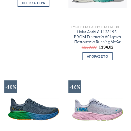
ΠΕΡΙΣΣΟΤΕΡΑ
ΓΥΝΑΙΚΕΊΑ ΠΑΠΟΎΤΣΙΑ ΓΙΑ ΤΡΈΞΙΜΟ
Hoka Arahi 6 1123195-
BBOM Γυναικεία Αθλητικά
Παπούτσια Running Μπλε
Original
Η
€
158,00
€
134,02
price
τρέχουσα
was:
τιμή
ΑΓΟΡΑΣΕ ΤΟ
€158,00.
είναι:
€134,02.
-18%
-16%