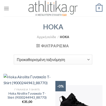
Skip
0
to
content
HOKA
Αρχική σελίδα
/
HOKA
ΦΙΛΤΡΆΡΙΣΜΑ
-0%
ΓΥΝΑΙΚΕΊΑ T-SHIRTS
Hoka Airolite Γυναικείο T-
Shirt (9000244943_88770)
€
35,00