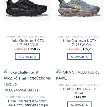
ΑΝΔΡΙΚΆ ΠΑΠΟΎΤΣΙΑ ΓΙΑ ΤΡΈΞΙΜΟ
ΑΝΔΡΙΚΆ ΠΑΠΟΎΤΣΙΑ ΓΙΑ ΤΡΈΞΙΜΟ
Hoka Challenger 8 GTX
Hoka Challenger 8 GTX
1171958BBNB
1171958WLCM
Original
Η
Original
Η
€
189,00
€
158,97
€
198,00
€
165,25
price
τρέχουσα
price
τρέχουσα
was:
τιμή
was:
τιμή
ΑΓΟΡΑΣΕ ΤΟ
ΑΓΟΡΑΣΕ ΤΟ
€189,00.
είναι:
€198,00.
είναι:
€158,97.
€165,25.
ΑΝΔΡΙΚΆ ΠΑΠΟΎΤΣΙΑ ΓΙΑ ΤΡΈΞΙΜΟ
HOKA CHALLENGER 8
ΚΑΦΕ
ΑΝΔΡΙΚΆ ΠΑΠΟΎΤΣΙΑ TRAIL OUTDOR
€
149,99
Hoka Challenger 8 Ανδρικά
Trail Παπούτσια για Τρέξιμο
ΑΓΟΡΑΣΕ ΤΟ