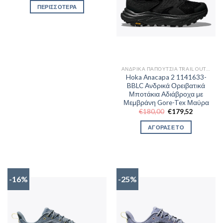
ΠΕΡΙΣΣΟΤΕΡΑ
ΑΝΔΡΙΚΆ ΠΑΠΟΎΤΣΙΑ TRAIL OUTDOR
Hoka Anacapa 2 1141633-
BBLC Ανδρικά Ορειβατικά
Μποτάκια Αδιάβροχα με
Μεμβράνη Gore-Tex Μαύρα
Original
Η
€
180,00
€
179,52
price
τρέχουσα
was:
τιμή
ΑΓΟΡΑΣΕ ΤΟ
€180,00.
είναι:
€179,52.
-16%
-25%