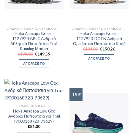
ΑΝΔΡΙΚΆ ΠΑΠΟΎΤΣΙΑ TRAIL OUTDOR
ΑΝΔΡΙΚΆ ΠΑΠΟΎΤΣΙΑ TRAIL OUTDOR
Hoka Anacapa Breeze
Hoka Anacapa Breeze
1127920-BBLC Ανδρικά
1127920-DOTN Ανδρικά
Αθλητικά Παπούτσια Trail
Ορειβατικά Παπούτσια Καφέ
Running Μαύρα
Original
Η
€
184,00
€
150,26
price
τρέχουσα
Original
Η
€
178,00
€
149,59
was:
τιμή
price
τρέχουσα
ΑΓΟΡΑΣΕ ΤΟ
€184,00.
είναι:
was:
τιμή
ΑΓΟΡΑΣΕ ΤΟ
€150,26.
€178,00.
είναι:
€149,59.
-15%
ΓΥΝΑΙΚΕΊΑ SNEAKERS
Hoka Anacapa Low Gtx
Aνδρικά Παπούτσια για Trail
(9000168723_73629)
€
81,00