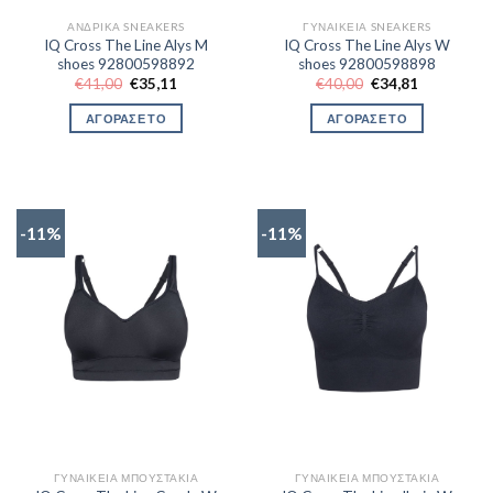
ΑΝΔΡΙΚΆ SNEAKERS
ΓΥΝΑΙΚΕΊΑ SNEAKERS
IQ Cross The Line Alys M
IQ Cross The Line Alys W
shoes 92800598892
shoes 92800598898
Original
Η
Original
Η
€
41,00
€
35,11
€
40,00
€
34,81
price
τρέχουσα
price
τρέχουσα
was:
τιμή
was:
τιμή
ΑΓΟΡΑΣΕ ΤΟ
ΑΓΟΡΑΣΕ ΤΟ
€41,00.
είναι:
€40,00.
είναι:
€35,11.
€34,81.
-11%
-11%
ΓΥΝΑΙΚΕΊΑ ΜΠΟΥΣΤΆΚΙΑ
ΓΥΝΑΙΚΕΊΑ ΜΠΟΥΣΤΆΚΙΑ