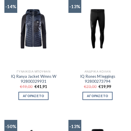
-14%
-13%
ΓΥΝΑΙΚΕΊΑ ΜΠΟΥΦΆΝ
ΑΝΔΡΙΚΆ ΚΟΛΆΝ
IQ Ranya Jacket Wmns W
IQ Rones M leggings
92800329931
92800273794
Original
Η
Original
Η
€
49,00
€
41,91
€
23,00
€
19,99
price
τρέχουσα
price
τρέχουσα
was:
τιμή
was:
τιμή
ΑΓΟΡΑΣΕ ΤΟ
ΑΓΟΡΑΣΕ ΤΟ
€49,00.
είναι:
€23,00.
είναι:
€41,91.
€19,99.
-50%
-13%