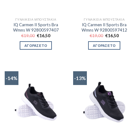
ΓΥΝΑΙΚΕΊΑ ΜΠΟΥΣΤΆΚΙΑ
ΓΥΝΑΙΚΕΊΑ ΜΠΟΥΣΤΆΚΙΑ
IQ Carmen II Sports Bra
IQ Carmen II Sports Bra
Wmns W 92800597407
Wmns W 92800597412
Original
Η
Original
Η
€
19,00
€
16,50
€
19,00
€
16,50
price
τρέχουσα
price
τρέχουσα
was:
τιμή
was:
τιμή
ΑΓΟΡΑΣΕ ΤΟ
ΑΓΟΡΑΣΕ ΤΟ
€19,00.
είναι:
€19,00.
είναι:
€16,50.
€16,50.
-14%
-13%