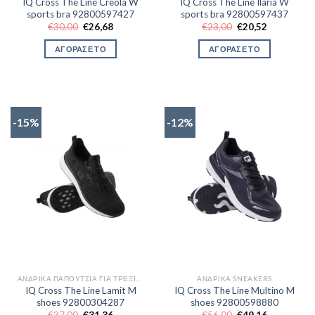
IQ Cross The Line Creola W
IQ Cross The Line Ilaria W
sports bra 92800597427
sports bra 92800597437
Original
Η
Original
Η
€
30,00
€
26,68
€
23,00
€
20,52
price
τρέχουσα
price
τρέχουσα
was:
τιμή
was:
τιμή
ΑΓΟΡΑΣΕ ΤΟ
ΑΓΟΡΑΣΕ ΤΟ
€30,00.
είναι:
€23,00.
είναι:
€26,68.
€20,52.
-15%
-12%
ΑΝΔΡΙΚΆ ΠΑΠΟΎΤΣΙΑ ΓΙΑ ΤΡΈΞΙΜΟ
ΑΝΔΡΙΚΆ SNEAKERS
IQ Cross The Line Lamit M
IQ Cross The Line Multino M
shoes 92800304287
shoes 92800598880
Original
Η
Original
Η