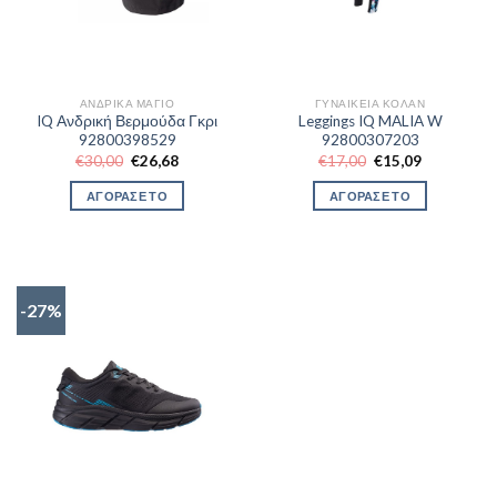
ΑΝΔΡΙΚΆ ΜΑΓΙΌ
ΓΥΝΑΙΚΕΊΑ ΚΟΛΆΝ
IQ Ανδρική Βερμούδα Γκρι
Leggings IQ MALIA W
92800398529
92800307203
Original
Η
Original
Η
€
30,00
€
26,68
€
17,00
€
15,09
price
τρέχουσα
price
τρέχουσα
was:
τιμή
was:
τιμή
ΑΓΟΡΑΣΕ ΤΟ
ΑΓΟΡΑΣΕ ΤΟ
€30,00.
είναι:
€17,00.
είναι:
€26,68.
€15,09.
-27%