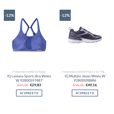
-12%
-12%
ΓΥΝΑΙΚΕΊΑ ΜΠΟΥΣΤΆΚΙΑ
ΓΥΝΑΙΚΕΊΑ ΠΑΠΟΎΤΣΙΑ ΓΙΑ ΤΡΈΞΙΜΟ
IQ Lomasa Sports Bra Wmns
IQ Multino shoes Wmns W
W 92800597487
92800598886
Original
Η
Original
Η
€
34,00
€
29,83
€
56,00
€
49,16
price
τρέχουσα
price
τρέχουσα
was:
τιμή
was:
τιμή
ΑΓΟΡΑΣΕ ΤΟ
ΑΓΟΡΑΣΕ ΤΟ
€34,00.
είναι:
€56,00.
είναι:
€29,83.
€49,16.