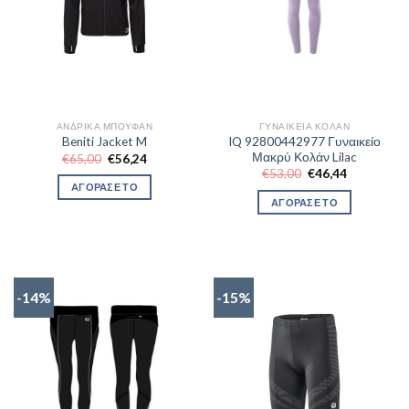
ΑΝΔΡΙΚΆ ΜΠΟΥΦΆΝ
ΓΥΝΑΙΚΕΊΑ ΚΟΛΆΝ
IQ 92800442977 Γυναικείο
Beniti Jacket M
Μακρύ Κολάν Lilac
Original
Η
€
65,00
€
56,24
price
τρέχουσα
Original
Η
€
53,00
€
46,44
was:
τιμή
price
τρέχουσα
ΑΓΟΡΑΣΕ ΤΟ
€65,00.
είναι:
was:
τιμή
ΑΓΟΡΑΣΕ ΤΟ
€56,24.
€53,00.
είναι:
€46,44.
-14%
-15%