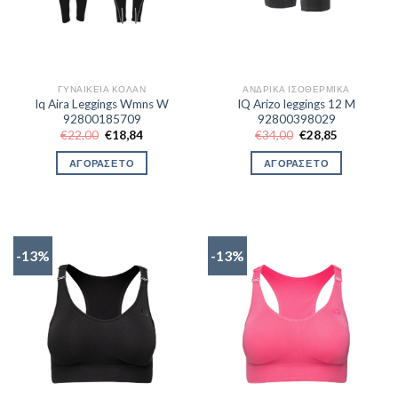
ΓΥΝΑΙΚΕΊΑ ΚΟΛΆΝ
ΑΝΔΡΙΚΆ ΙΣΟΘΕΡΜΙΚΆ
Iq Aira Leggings Wmns W
IQ Arizo leggings 12 M
92800185709
92800398029
Original
Η
Original
Η
€
22,00
€
18,84
€
34,00
€
28,85
price
τρέχουσα
price
τρέχουσα
was:
τιμή
was:
τιμή
ΑΓΟΡΑΣΕ ΤΟ
ΑΓΟΡΑΣΕ ΤΟ
€22,00.
είναι:
€34,00.
είναι:
€18,84.
€28,85.
-13%
-13%