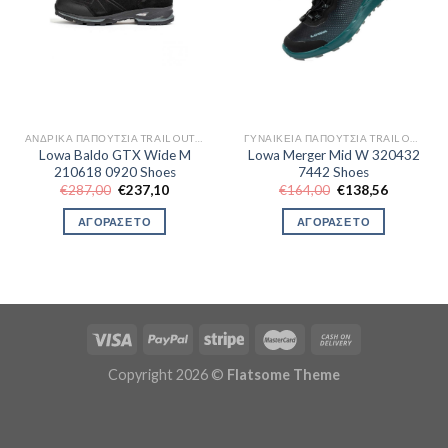
ΑΝΔΡΙΚΆ ΠΑΠΟΎΤΣΙΑ TRAIL OUTDOR
ΓΥΝΑΙΚΕΊΑ ΠΑΠΟΎΤΣΙΑ TRAIL OUTDOR
Lowa Baldo GTX Wide M
Lowa Merger Mid W 320432
210618 0920 Shoes
7442 Shoes
Original
Η
Original
Η
€
287,00
€
237,10
€
164,00
€
138,56
price
τρέχουσα
price
τρέχουσα
was:
τιμή
was:
τιμή
ΑΓΟΡΑΣΕ ΤΟ
ΑΓΟΡΑΣΕ ΤΟ
€287,00.
είναι:
€164,00.
είναι:
€237,10.
€138,56.
Copyright 2026 ©
Flatsome Theme