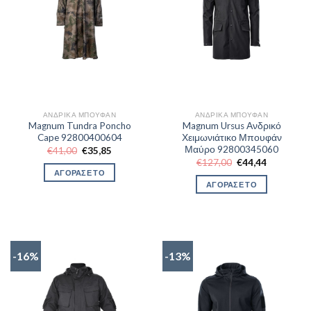
ΑΝΔΡΙΚΆ ΜΠΟΥΦΆΝ
ΑΝΔΡΙΚΆ ΜΠΟΥΦΆΝ
Magnum Tundra Poncho
Magnum Ursus Ανδρικό
Cape 92800400604
Χειμωνιάτικο Μπουφάν
Μαύρο 92800345060
Original
Η
€
41,00
€
35,85
price
τρέχουσα
Original
Η
€
127,00
€
44,44
was:
τιμή
price
τρέχουσα
ΑΓΟΡΑΣΕ ΤΟ
€41,00.
είναι:
was:
τιμή
ΑΓΟΡΑΣΕ ΤΟ
€35,85.
€127,00.
είναι:
€44,44.
-16%
-13%