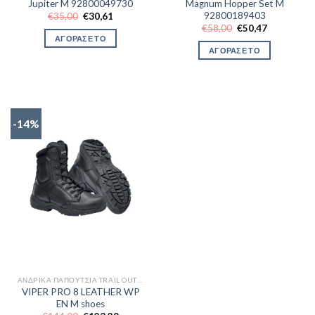
Jupiter M 92800049730
Magnum Hopper Set M
92800189403
Original
Η
€
35,00
€
30,61
price
τρέχουσα
Original
Η
€
58,00
€
50,47
was:
τιμή
price
τρέχουσα
ΑΓΟΡΑΣΕ ΤΟ
€35,00.
είναι:
was:
τιμή
ΑΓΟΡΑΣΕ ΤΟ
€30,61.
€58,00.
είναι:
€50,47.
-14%
ΑΝΔΡΙΚΆ ΠΑΠΟΎΤΣΙΑ TRAIL OUTDOR
VIPER PRO 8 LEATHER WP
EN M shoes