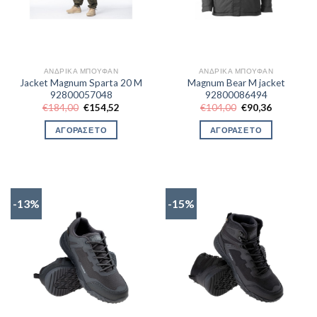
ΑΝΔΡΙΚΆ ΜΠΟΥΦΆΝ
ΑΝΔΡΙΚΆ ΜΠΟΥΦΆΝ
Jacket Magnum Sparta 20 M
Magnum Bear M jacket
92800057048
92800086494
Original
Η
Original
Η
€
184,00
€
154,52
€
104,00
€
90,36
price
τρέχουσα
price
τρέχουσα
was:
τιμή
was:
τιμή
ΑΓΟΡΑΣΕ ΤΟ
ΑΓΟΡΑΣΕ ΤΟ
€184,00.
είναι:
€104,00.
είναι:
€154,52.
€90,36.
-13%
-15%