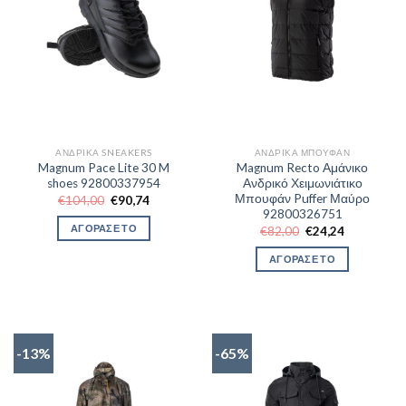
ΑΝΔΡΙΚΆ SNEAKERS
ΑΝΔΡΙΚΆ ΜΠΟΥΦΆΝ
Magnum Pace Lite 30 M
Magnum Recto Αμάνικο
shoes 92800337954
Ανδρικό Χειμωνιάτικο
Μπουφάν Puffer Μαύρο
Original
Η
€
104,00
€
90,74
price
τρέχουσα
92800326751
was:
τιμή
ΑΓΟΡΑΣΕ ΤΟ
Original
Η
€
82,00
€
24,24
€104,00.
είναι:
price
τρέχουσα
€90,74.
was:
τιμή
ΑΓΟΡΑΣΕ ΤΟ
€82,00.
είναι:
€24,24.
-13%
-65%