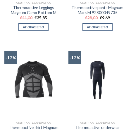
ΑΝΔΡΙΚΆ ΙΣΟΘΕΡΜΙΚΆ
ΑΝΔΡΙΚΆ ΙΣΟΘΕΡΜΙΚΆ
Thermoactive Leggings
Thermoactive pants Magnum
Magnum Camo Bottom M
Mars M 92800049735
Original
Η
Original
Η
€
41,00
€
35,85
€
28,00
€
9,69
price
τρέχουσα
price
τρέχουσα
was:
τιμή
was:
τιμή
ΑΓΟΡΑΣΕ ΤΟ
ΑΓΟΡΑΣΕ ΤΟ
€41,00.
είναι:
€28,00.
είναι:
€35,85.
€9,69.
-13%
-13%
ΑΝΔΡΙΚΆ ΙΣΟΘΕΡΜΙΚΆ
ΑΝΔΡΙΚΆ ΙΣΟΘΕΡΜΙΚΆ
Thermoactive shirt Magnum
Thermoactive underwear