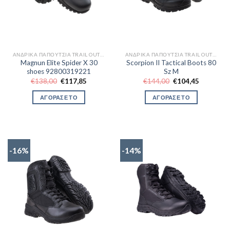
ΑΝΔΡΙΚΆ ΠΑΠΟΎΤΣΙΑ TRAIL OUTDOR
ΑΝΔΡΙΚΆ ΠΑΠΟΎΤΣΙΑ TRAIL OUTDOR
Magnun Elite Spider X 30
Scorpion II Tactical Boots 80
shoes 92800319221
Sz M
Original
Η
Original
Η
€
138,00
€
117,85
€
144,00
€
104,45
price
τρέχουσα
price
τρέχουσα
was:
τιμή
was:
τιμή
ΑΓΟΡΑΣΕ ΤΟ
ΑΓΟΡΑΣΕ ΤΟ
€138,00.
είναι:
€144,00.
είναι:
€117,85.
€104,45.
-16%
-14%