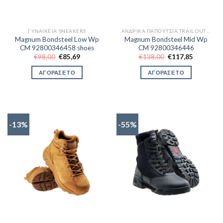
ΓΥΝΑΙΚΕΊΑ SNEAKERS
ΑΝΔΡΙΚΆ ΠΑΠΟΎΤΣΙΑ TRAIL OUTDOR
Magnum Bondsteel Low Wp
Magnum Bondsteel Mid Wp
CM 92800346458 shoes
CM 92800346446
Original
Η
Original
Η
€
98,00
€
85,69
€
138,00
€
117,85
price
τρέχουσα
price
τρέχουσα
was:
τιμή
was:
τιμή
ΑΓΟΡΑΣΕ ΤΟ
ΑΓΟΡΑΣΕ ΤΟ
€98,00.
είναι:
€138,00.
είναι:
€85,69.
€117,85.
-13%
-55%