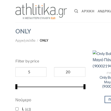
Skip
to
ΑΡΧΙΚΉ
ΑΝΔΡΙΚ
content
ONLY
Αρχική σελίδα
/
ONLY
Filter by price
ΓΥ
Only B
Μαγ
(900
Νούμερο
Π
L
63