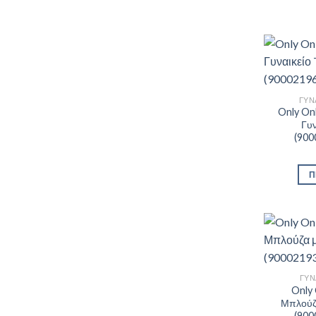
ΓΥΝ
Only Onl
Γυν
(900
Π
ΓΥΝ
Only 
Μπλούζ
(900