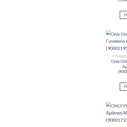
Π
ΓΥΝΑΙΚΕ
Only Onl
Αμ
(900
Π