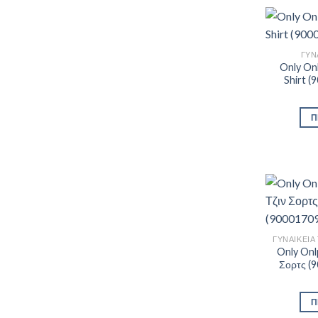
ΓΥΝ
Only Onl
Shirt 
Π
Only Onl
Σορτς (
Π