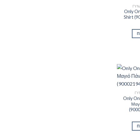
ΓΥΝ
Only Onl
Shirt (
Π
ΓΥ
Only Onl
Μαγ
(900
Π