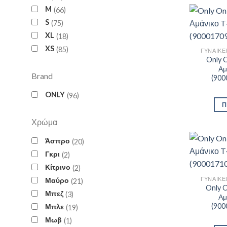
M
66
S
75
XL
18
XS
85
ΓΥΝΑΙΚΕ
Only O
Αμ
Brand
(900
ONLY
96
Π
Χρώμα
Άσπρο
20
Γκρι
2
Κίτρινο
2
ΓΥΝΑΙΚΕ
Μαύρο
21
Only O
Μπεζ
3
Αμ
(900
Μπλε
19
Μωβ
1