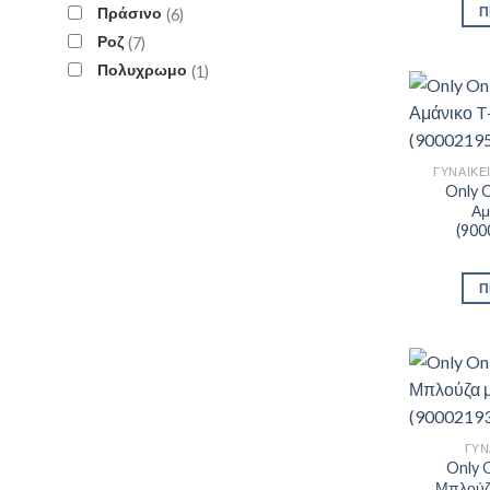
Πράσινο
Π
6
Ροζ
7
Πολυχρωμο
1
ΓΥΝΑΙΚΕ
Only O
Αμ
(900
Π
ΓΥΝ
Only O
Μπλούζ