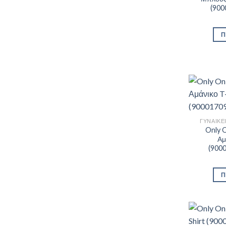
(900
Π
ΓΥΝΑΙΚΕ
Only O
Αμ
(900
Π