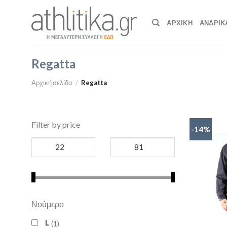
Skip
to
ΑΡΧΙΚΉ
ΑΝΔΡΙΚ
content
Regatta
Αρχική σελίδα
/
Regatta
Filter by price
-14%
Νούμερο
L
1