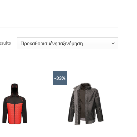
esults
-33%