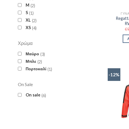
M
2
S
1
ΓΥΝ
Regatt
XL
2
R
XS
4
€
Χρώμα
Μαύρο
3
Μπλε
2
Πορτοκαλί
1
-12%
On Sale
On sale
6