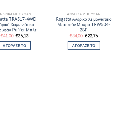
ΝΔΡΙΚΆ ΜΠΟΥΦΆΝ
ΑΝΔΡΙΚΆ ΜΠΟΥΦΆΝ
atta TRA517-4WD
Regatta Ανδρικό Χειμωνιάτικο
δρικό Χειμωνιάτικο
Μπουφάν Μαύρο TRW504-
υφάν Puffer Μπλε
28P
Original
Η
Original
Η
€
41,00
€
36,13
€
34,00
€
22,76
price
τρέχουσα
price
τρέχουσα
was:
τιμή
was:
τιμή
ΑΓΟΡΑΣΕ ΤΟ
ΑΓΟΡΑΣΕ ΤΟ
€41,00.
είναι:
€34,00.
είναι:
€36,13.
€22,76.