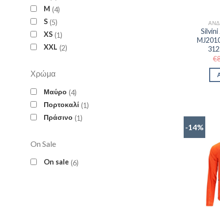
M
4
S
5
ΑΝΔ
Silvi
XS
1
MJ2010
XXL
2
312
€
Χρώμα
Μαύρο
4
Πορτοκαλί
1
Πράσινο
1
-14%
On Sale
On sale
6