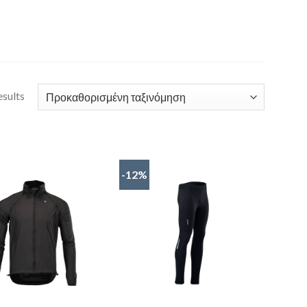
esults
-12%