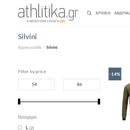
Skip
to
ΑΡΧΙΚΉ
ΑΝΔΡΙΚ
content
Silvini
Αρχική σελίδα
/
Silvini
Filter by price
-14%
Νούμερο
L
2