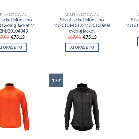
ΡΙΚΆ ΜΠΟΥΦΆΝ
ΑΝΔΡΙΚΆ ΜΠΟΥΦΆΝ
Α
ni Jacket Monsano
Silvini Jacket Monsano
Silv
 Cycling Jacket M
MJ2010 M 3122MJ20100808
MJ161
2MJ20104343
cycling jacket
Original
Η
Original
Η
87,00
€
75,13
€
87,00
€
75,13
price
τρέχουσα
price
τρέχουσα
was:
τιμή
was:
τιμή
ΑΓΟΡΑΣΕ ΤΟ
ΑΓΟΡΑΣΕ ΤΟ
€87,00.
είναι:
€87,00.
είναι:
€75,13.
€75,13.
-17%