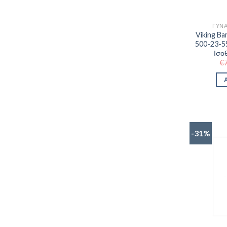
ΓΥΝ
Viking B
500-23-55
Ισο
€
-31%