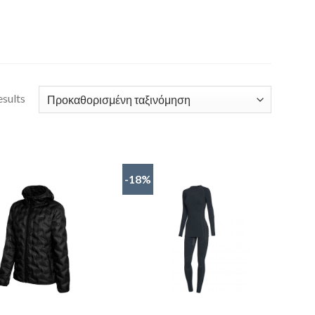
esults
-18%