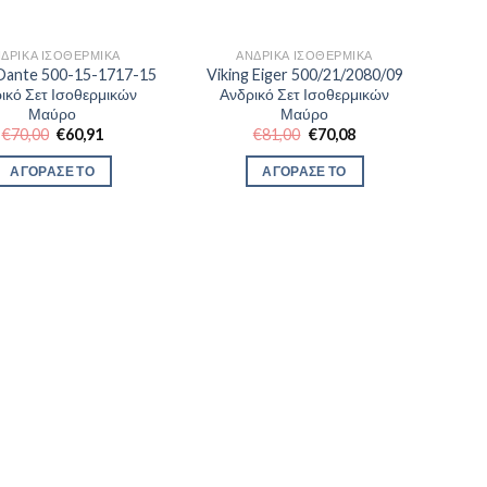
ΔΡΙΚΆ ΙΣΟΘΕΡΜΙΚΆ
ΑΝΔΡΙΚΆ ΙΣΟΘΕΡΜΙΚΆ
 Dante 500-15-1717-15
Viking Eiger 500/21/2080/09
ικό Σετ Ισοθερμικών
Ανδρικό Σετ Ισοθερμικών
Μαύρο
Μαύρο
Original
Η
Original
Η
€
70,00
€
60,91
€
81,00
€
70,08
price
τρέχουσα
price
τρέχουσα
was:
τιμή
was:
τιμή
ΑΓΟΡΑΣΕ ΤΟ
ΑΓΟΡΑΣΕ ΤΟ
€70,00.
είναι:
€81,00.
είναι:
€60,91.
€70,08.