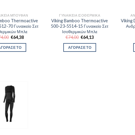
ΑΙΚΕΊΑ ΜΠΟΥΦΆΝ
ΓΥΝΑΙΚΕΊΑ ΙΣΟΘΕΡΜΙΚΆ
ΑΝ
amboo Thermoactive
Viking Bamboo Thermoactive
Viking
12-70 Γυναικείο Σετ
500-23-5514-15 Γυναικείο Σετ
Ανδρ
θερμικών Μπλε
Ισοθερμικών Μπλε
Original
Η
Original
Η
74,00
€
64,38
€
74,00
€
64,13
price
τρέχουσα
price
τρέχουσα
was:
τιμή
was:
τιμή
ΑΓΟΡΑΣΕ ΤΟ
ΑΓΟΡΑΣΕ ΤΟ
€74,00.
είναι:
€74,00.
είναι:
€64,38.
€64,13.