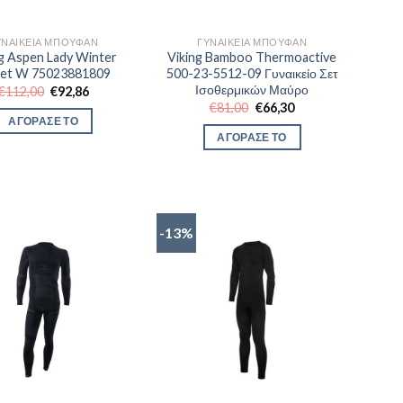
ΥΝΑΙΚΕΊΑ ΜΠΟΥΦΆΝ
ΓΥΝΑΙΚΕΊΑ ΜΠΟΥΦΆΝ
ng Aspen Lady Winter
Viking Bamboo Thermoactive
ket W 75023881809
500-23-5512-09 Γυναικείο Σετ
Ισοθερμικών Μαύρο
Original
Η
€
112,00
€
92,86
price
τρέχουσα
Original
Η
€
81,00
€
66,30
was:
τιμή
price
τρέχουσα
ΑΓΟΡΑΣΕ ΤΟ
€112,00.
είναι:
was:
τιμή
ΑΓΟΡΑΣΕ ΤΟ
€92,86.
€81,00.
είναι:
€66,30.
-13%