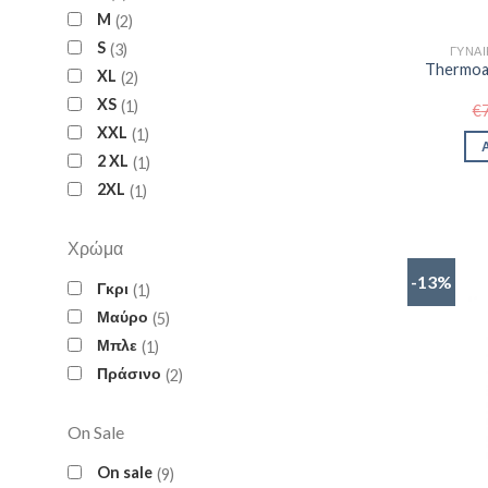
M
2
S
3
ΓΥΝΑΙ
Thermoac
XL
2
XS
1
€
XXL
1
2 XL
1
2XL
1
Χρώμα
-13%
Γκρι
1
Μαύρο
5
Μπλε
1
Πράσινο
2
On Sale
On sale
9