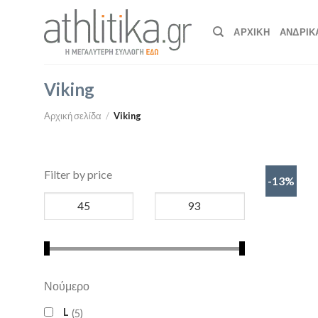
Skip
to
ΑΡΧΙΚΉ
ΑΝΔΡΙΚ
content
Viking
Αρχική σελίδα
/
Viking
Filter by price
-13%
Νούμερο
L
5