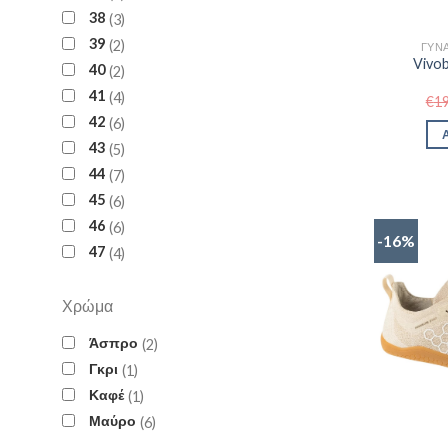
38
3
39
2
ΓΥΝΑ
Vivob
40
2
41
4
€
1
42
6
43
5
44
7
45
6
46
6
-16%
47
4
Χρώμα
Άσπρο
2
Γκρι
1
Καφέ
1
Μαύρο
6