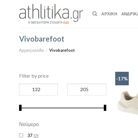
Skip
to
ΑΡΧΙΚΉ
ΑΝΔΡΙΚ
content
Vivobarefoot
Αρχική σελίδα
/
Vivobarefoot
Filter by price
-17%
Νούμερο
37
2