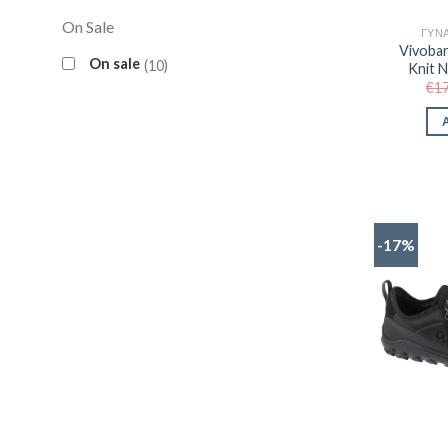
On Sale
ΓΥΝΑ
Vivobar
On sale
10
Knit 
€
1
-17%