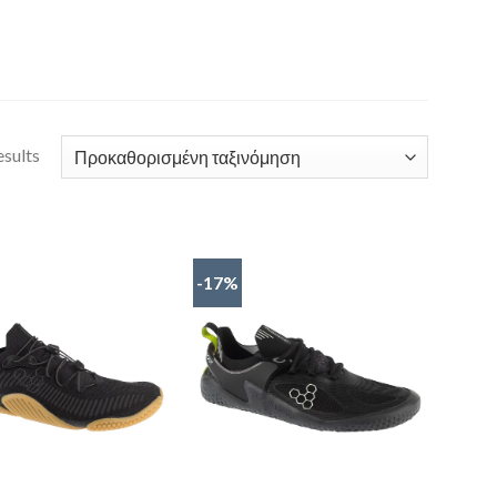
esults
-17%