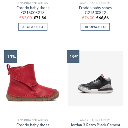
ΑΝΔΡΙΚΆ SNEAKERS
ΑΝΔΡΙΚΆ SNEAKERS
Froddo baby shoes
Froddo baby shoes
G216008213
G21600822
Original
Η
Original
Η
€
82,00
€
71,86
€
76,00
€
66,66
price
τρέχουσα
price
τρέχουσα
was:
τιμή
was:
τιμή
ΑΓΟΡΑΣΕ ΤΟ
ΑΓΟΡΑΣΕ ΤΟ
€82,00.
είναι:
€76,00.
είναι:
€71,86.
€66,66.
-13%
-19%
ΑΝΔΡΙΚΆ SNEAKERS
ΑΝΔΡΙΚΆ SNEAKERS
Froddo baby shoes
Jordan 3 Retro Black Cement