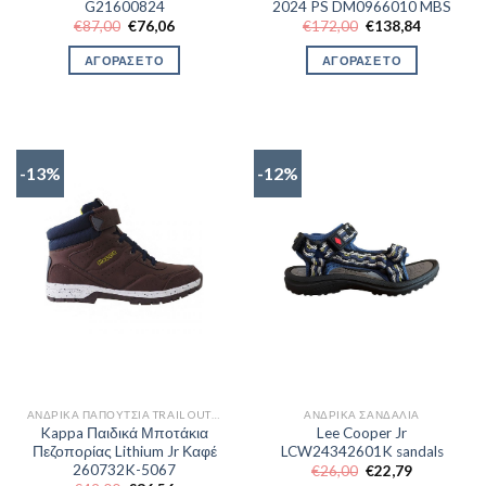
G21600824
2024 PS DM0966010 MBS
Original
Η
Original
Η
€
87,00
€
76,06
€
172,00
€
138,84
price
τρέχουσα
price
τρέχουσα
was:
τιμή
was:
τιμή
ΑΓΟΡΑΣΕ ΤΟ
ΑΓΟΡΑΣΕ ΤΟ
€87,00.
είναι:
€172,00.
είναι:
€76,06.
€138,84.
-13%
-12%
ΑΝΔΡΙΚΆ ΠΑΠΟΎΤΣΙΑ TRAIL OUTDOR
ΑΝΔΡΙΚΆ ΣΑΝΔΆΛΙΑ
Kappa Παιδικά Μποτάκια
Lee Cooper Jr
Πεζοπορίας Lithium Jr Καφέ
LCW24342601K sandals
260732K-5067
Original
Η
€
26,00
€
22,79
price
τρέχουσα