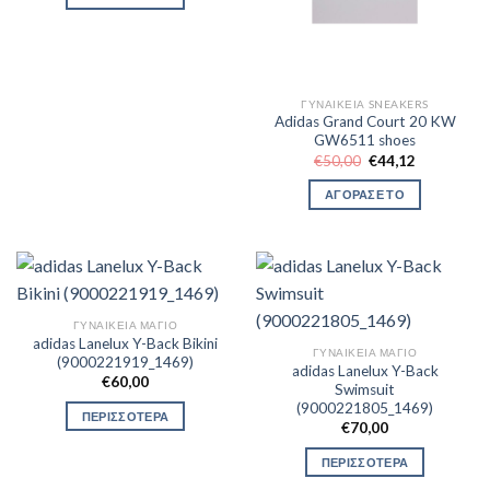
ΓΥΝΑΙΚΕΊΑ SNEAKERS
Adidas Grand Court 20 KW
GW6511 shoes
Original
Η
€
50,00
€
44,12
price
τρέχουσα
was:
τιμή
ΑΓΟΡΑΣΕ ΤΟ
€50,00.
είναι:
€44,12.
ΓΥΝΑΙΚΕΊΑ ΜΑΓΙΌ
adidas Lanelux Y-Back Bikini
ΓΥΝΑΙΚΕΊΑ ΜΑΓΙΌ
(9000221919_1469)
adidas Lanelux Y-Back
€
60,00
Swimsuit
(9000221805_1469)
ΠΕΡΙΣΣΟΤΕΡΑ
€
70,00
ΠΕΡΙΣΣΟΤΕΡΑ