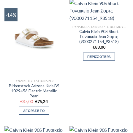
-14%
ΓΥΝΑΙΚΕΊΑ ΤΖΙΝ ΣΟΡΤΣ ΒΕΡΜΟΎΔΕΣ
Calvin Klein 90S Short
Γυναικείο Jean Σορτς
(9000271154_93518)
€
83,00
ΠΕΡΙΣΣΟΤΕΡΑ
ΓΥΝΑΙΚΕΊΕΣ ΣΑΓΙΟΝΆΡΕΣ
Birkenstock Arizona Kids BS
1029456 Electric Metallic
Pearl
Original
Η
€
87,00
€
75,24
price
τρέχουσα
was:
τιμή
ΑΓΟΡΑΣΕ ΤΟ
€87,00.
είναι:
€75,24.