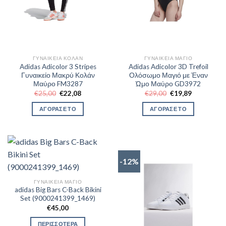
ΓΥΝΑΙΚΕΊΑ ΚΟΛΆΝ
ΓΥΝΑΙΚΕΊΑ ΜΑΓΙΌ
Adidas Adicolor 3 Stripes
Adidas Adicolor 3D Trefoil
Γυναικείο Μακρύ Κολάν
Ολόσωμο Μαγιό με Έναν
Μαύρο FM3287
Ώμο Μαύρο GD3972
Original
Η
Original
Η
€
25,00
€
22,08
€
29,00
€
19,89
price
τρέχουσα
price
τρέχουσα
was:
τιμή
was:
τιμή
ΑΓΟΡΑΣΕ ΤΟ
ΑΓΟΡΑΣΕ ΤΟ
€25,00.
είναι:
€29,00.
είναι:
€22,08.
€19,89.
-12%
ΓΥΝΑΙΚΕΊΑ ΜΑΓΙΌ
adidas Big Bars C-Back Bikini
Set (9000241399_1469)
€
45,00
ΠΕΡΙΣΣΟΤΕΡΑ