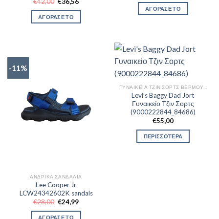
Original
Η
€
42,00
€
36,56
was:
τιμή
price
τρέχουσα
ΑΓΟΡΑΣΕ ΤΟ
€26,00.
είναι:
was:
τιμή
ΑΓΟΡΑΣΕ ΤΟ
€22,79.
€42,00.
είναι:
€36,56.
-11%
ΓΥΝΑΙΚΕΊΑ ΤΖΙΝ ΣΟΡΤΣ ΒΕΡΜΟΎΔΕΣ
Levi’s Baggy Dad Jort
Γυναικείο Τζιν Σορτς
(9000222844_84686)
€
55,00
ΠΕΡΙΣΣΟΤΕΡΑ
ΑΝΔΡΙΚΆ ΣΑΝΔΆΛΙΑ
Lee Cooper Jr
LCW24342602K sandals
Original
Η
€
28,00
€
24,99
price
τρέχουσα
was:
τιμή
ΑΓΟΡΑΣΕ ΤΟ