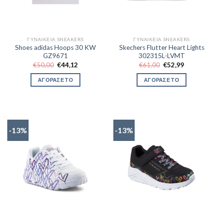
ΓΥΝΑΙΚΕΊΑ SNEAKERS
ΓΥΝΑΙΚΕΊΑ SNEAKERS
Shoes adidas Hoops 30 KW
Skechers Flutter Heart Lights
GZ9671
302315L-LVMT
Original
Η
Original
Η
€
50,00
€
44,12
€
61,00
€
52,99
price
τρέχουσα
price
τρέχουσα
was:
τιμή
was:
τιμή
ΑΓΟΡΑΣΕ ΤΟ
ΑΓΟΡΑΣΕ ΤΟ
€50,00.
είναι:
€61,00.
είναι:
€44,12.
€52,99.
-13%
-13%