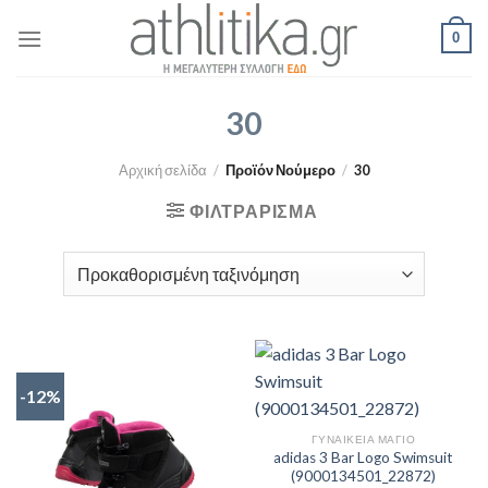
Skip
0
to
content
30
Αρχική σελίδα
/
Προϊόν Νούμερο
/
30
ΦΙΛΤΡΆΡΙΣΜΑ
-12%
ΓΥΝΑΙΚΕΊΑ ΜΑΓΙΌ
adidas 3 Bar Logo Swimsuit
(9000134501_22872)