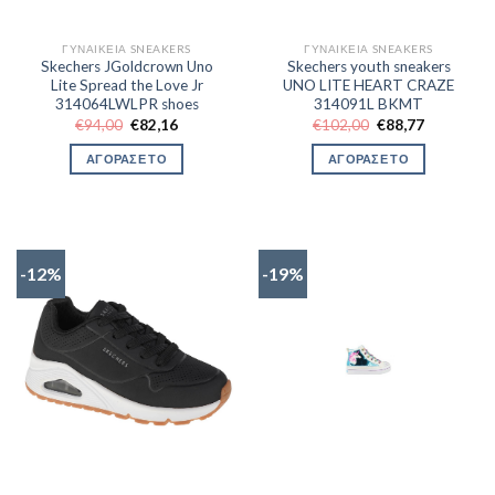
ΓΥΝΑΙΚΕΊΑ SNEAKERS
ΓΥΝΑΙΚΕΊΑ SNEAKERS
Skechers JGoldcrown Uno
Skechers youth sneakers
Lite Spread the Love Jr
UNO LITE HEART CRAZE
314064LWLPR shoes
314091L BKMT
Original
Η
Original
Η
€
94,00
€
82,16
€
102,00
€
88,77
price
τρέχουσα
price
τρέχουσα
was:
τιμή
was:
τιμή
ΑΓΟΡΑΣΕ ΤΟ
ΑΓΟΡΑΣΕ ΤΟ
€94,00.
είναι:
€102,00.
είναι:
€82,16.
€88,77.
-12%
-19%