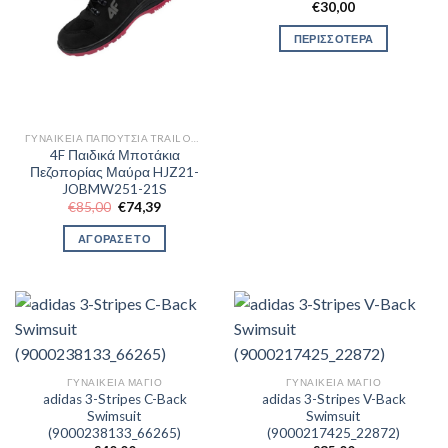
€
30,00
ΠΕΡΙΣΣΟΤΕΡΑ
ΓΥΝΑΙΚΕΊΑ ΠΑΠΟΎΤΣΙΑ TRAIL OUTDOR
4F Παιδικά Μποτάκια
Πεζοπορίας Μαύρα HJZ21-
JOBMW251-21S
Original
Η
€
85,00
€
74,39
price
τρέχουσα
was:
τιμή
ΑΓΟΡΑΣΕ ΤΟ
€85,00.
είναι:
€74,39.
ΓΥΝΑΙΚΕΊΑ ΜΑΓΙΌ
ΓΥΝΑΙΚΕΊΑ ΜΑΓΙΌ
adidas 3-Stripes C-Back
adidas 3-Stripes V-Back
Swimsuit
Swimsuit
(9000238133_66265)
(9000217425_22872)