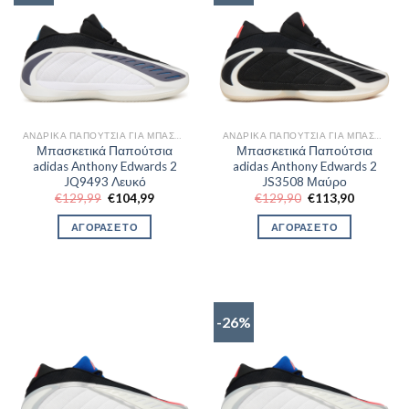
ΑΝΔΡΙΚΆ ΠΑΠΟΎΤΣΙΑ ΓΙΑ ΜΠΆΣΚΕΤ
ΑΝΔΡΙΚΆ ΠΑΠΟΎΤΣΙΑ ΓΙΑ ΜΠΆΣΚΕΤ
Μπασκετικά Παπούτσια
Μπασκετικά Παπούτσια
adidas Anthony Edwards 2
adidas Anthony Edwards 2
JQ9493 Λευκό
JS3508 Μαύρο
Original
Η
Original
Η
€
129,99
€
104,99
€
129,90
€
113,90
price
τρέχουσα
price
τρέχουσα
was:
τιμή
was:
τιμή
ΑΓΟΡΑΣΕ ΤΟ
ΑΓΟΡΑΣΕ ΤΟ
€129,99.
είναι:
€129,90.
είναι:
€104,99.
€113,90.
-26%