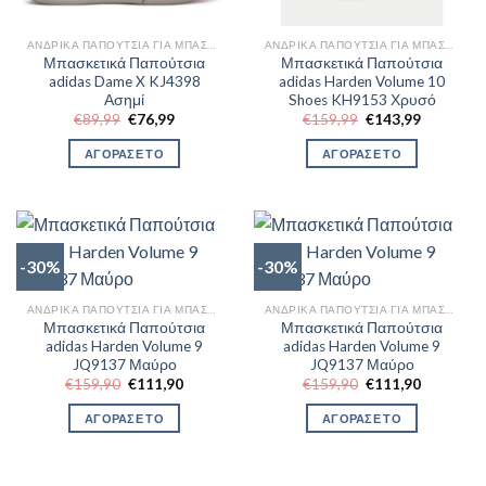
ΑΝΔΡΙΚΆ ΠΑΠΟΎΤΣΙΑ ΓΙΑ ΜΠΆΣΚΕΤ
ΑΝΔΡΙΚΆ ΠΑΠΟΎΤΣΙΑ ΓΙΑ ΜΠΆΣΚΕΤ
Μπασκετικά Παπούτσια
Μπασκετικά Παπούτσια
adidas Dame X KJ4398
adidas Harden Volume 10
Ασημί
Shoes KH9153 Χρυσό
Original
Η
Original
Η
€
89,99
€
76,99
€
159,99
€
143,99
price
τρέχουσα
price
τρέχουσα
was:
τιμή
was:
τιμή
ΑΓΟΡΑΣΕ ΤΟ
ΑΓΟΡΑΣΕ ΤΟ
€89,99.
είναι:
€159,99.
είναι:
€76,99.
€143,99.
-30%
-30%
ΑΝΔΡΙΚΆ ΠΑΠΟΎΤΣΙΑ ΓΙΑ ΜΠΆΣΚΕΤ
ΑΝΔΡΙΚΆ ΠΑΠΟΎΤΣΙΑ ΓΙΑ ΜΠΆΣΚΕΤ
Μπασκετικά Παπούτσια
Μπασκετικά Παπούτσια
adidas Harden Volume 9
adidas Harden Volume 9
JQ9137 Μαύρο
JQ9137 Μαύρο
Original
Η
Original
Η
€
159,90
€
111,90
€
159,90
€
111,90
price
τρέχουσα
price
τρέχουσα
was:
τιμή
was:
τιμή
ΑΓΟΡΑΣΕ ΤΟ
ΑΓΟΡΑΣΕ ΤΟ
€159,90.
είναι:
€159,90.
είναι:
€111,90.
€111,90.