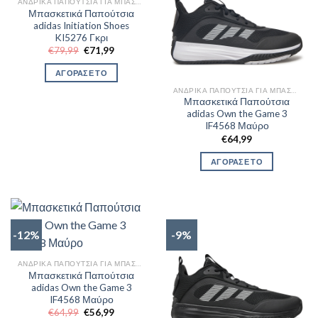
ΑΝΔΡΙΚΆ ΠΑΠΟΎΤΣΙΑ ΓΙΑ ΜΠΆΣΚΕΤ
Μπασκετικά Παπούτσια
adidas Initiation Shoes
KI5276 Γκρι
Original
Η
€
79,99
€
71,99
price
τρέχουσα
was:
τιμή
ΑΓΟΡΑΣΕ ΤΟ
€79,99.
είναι:
€71,99.
ΑΝΔΡΙΚΆ ΠΑΠΟΎΤΣΙΑ ΓΙΑ ΜΠΆΣΚΕΤ
Μπασκετικά Παπούτσια
adidas Own the Game 3
IF4568 Μαύρο
€
64,99
ΑΓΟΡΑΣΕ ΤΟ
-12%
-9%
ΑΝΔΡΙΚΆ ΠΑΠΟΎΤΣΙΑ ΓΙΑ ΜΠΆΣΚΕΤ
Μπασκετικά Παπούτσια
adidas Own the Game 3
IF4568 Μαύρο
Original
Η
€
64,99
€
56,99