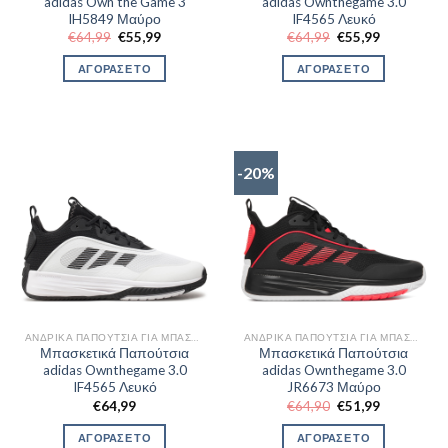
adidas Own the Game 3
adidas Ownthegame 3.0
IH5849 Μαύρο
IF4565 Λευκό
Original
Η
Original
Η
€
64,99
€
55,99
€
64,99
€
55,99
price
τρέχουσα
price
τρέχουσα
was:
τιμή
was:
τιμή
ΑΓΟΡΑΣΕ ΤΟ
ΑΓΟΡΑΣΕ ΤΟ
€64,99.
είναι:
€64,99.
είναι:
€55,99.
€55,99.
-20%
ΑΝΔΡΙΚΆ ΠΑΠΟΎΤΣΙΑ ΓΙΑ ΜΠΆΣΚΕΤ
ΑΝΔΡΙΚΆ ΠΑΠΟΎΤΣΙΑ ΓΙΑ ΜΠΆΣΚΕΤ
Μπασκετικά Παπούτσια
Μπασκετικά Παπούτσια
adidas Ownthegame 3.0
adidas Ownthegame 3.0
IF4565 Λευκό
JR6673 Μαύρο
Original
Η
€
64,99
€
64,90
€
51,99
price
τρέχουσα
was:
τιμή
ΑΓΟΡΑΣΕ ΤΟ
ΑΓΟΡΑΣΕ ΤΟ
€64,90.
είναι: