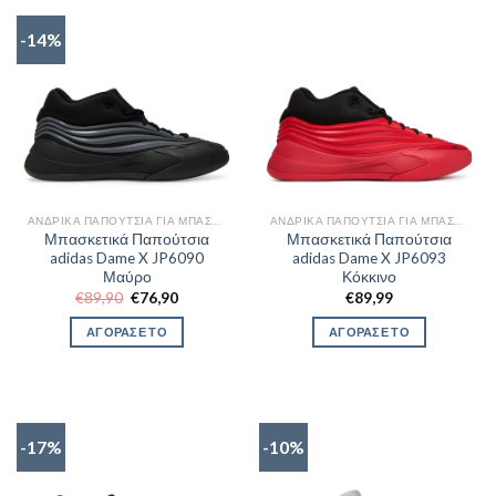
-14%
ΑΝΔΡΙΚΆ ΠΑΠΟΎΤΣΙΑ ΓΙΑ ΜΠΆΣΚΕΤ
ΑΝΔΡΙΚΆ ΠΑΠΟΎΤΣΙΑ ΓΙΑ ΜΠΆΣΚΕΤ
Μπασκετικά Παπούτσια
Μπασκετικά Παπούτσια
adidas Dame X JP6090
adidas Dame X JP6093
Μαύρο
Κόκκινο
Original
Η
€
89,90
€
76,90
€
89,99
price
τρέχουσα
was:
τιμή
ΑΓΟΡΑΣΕ ΤΟ
ΑΓΟΡΑΣΕ ΤΟ
€89,90.
είναι:
€76,90.
-17%
-10%