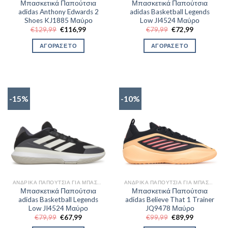
Μπασκετικά Παπούτσια
Μπασκετικά Παπούτσια
adidas Anthony Edwards 2
adidas Basketball Legends
Shoes KJ1885 Μαύρο
Low JI4524 Μαύρο
Original
Η
Original
Η
€
129,99
€
116,99
€
79,99
€
72,99
price
τρέχουσα
price
τρέχουσα
was:
τιμή
was:
τιμή
ΑΓΟΡΑΣΕ ΤΟ
ΑΓΟΡΑΣΕ ΤΟ
€129,99.
είναι:
€79,99.
είναι:
€116,99.
€72,99.
-15%
-10%
ΑΝΔΡΙΚΆ ΠΑΠΟΎΤΣΙΑ ΓΙΑ ΜΠΆΣΚΕΤ
ΑΝΔΡΙΚΆ ΠΑΠΟΎΤΣΙΑ ΓΙΑ ΜΠΆΣΚΕΤ
Μπασκετικά Παπούτσια
Μπασκετικά Παπούτσια
adidas Basketball Legends
adidas Believe That 1 Trainer
Low JI4524 Μαύρο
JQ9478 Μαύρο
Original
Η
Original
Η
€
79,99
€
67,99
€
99,99
€
89,99
price
τρέχουσα
price
τρέχουσα