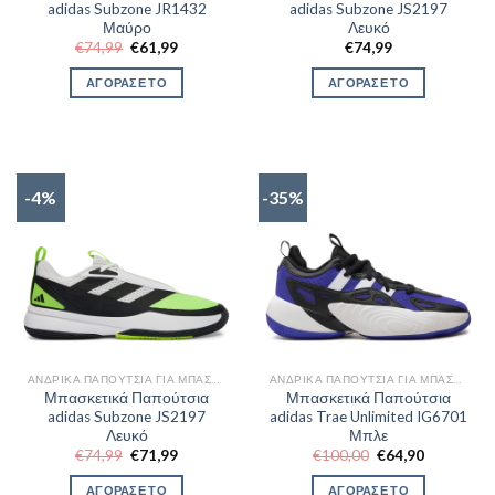
adidas Subzone JR1432
adidas Subzone JS2197
Μαύρο
Λευκό
Original
Η
€
74,99
€
61,99
€
74,99
price
τρέχουσα
was:
τιμή
ΑΓΟΡΑΣΕ ΤΟ
ΑΓΟΡΑΣΕ ΤΟ
€74,99.
είναι:
€61,99.
-4%
-35%
ΑΝΔΡΙΚΆ ΠΑΠΟΎΤΣΙΑ ΓΙΑ ΜΠΆΣΚΕΤ
ΑΝΔΡΙΚΆ ΠΑΠΟΎΤΣΙΑ ΓΙΑ ΜΠΆΣΚΕΤ
Μπασκετικά Παπούτσια
Μπασκετικά Παπούτσια
adidas Subzone JS2197
adidas Trae Unlimited IG6701
Λευκό
Μπλε
Original
Η
Original
Η
€
74,99
€
71,99
€
100,00
€
64,90
price
τρέχουσα
price
τρέχουσα
was:
τιμή
was:
τιμή
ΑΓΟΡΑΣΕ ΤΟ
ΑΓΟΡΑΣΕ ΤΟ