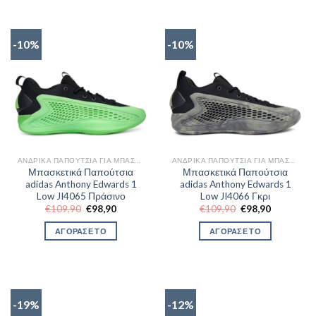
-10%
-10%
ΑΝΔΡΙΚΆ ΠΑΠΟΎΤΣΙΑ ΓΙΑ ΜΠΆΣΚΕΤ
ΑΝΔΡΙΚΆ ΠΑΠΟΎΤΣΙΑ ΓΙΑ ΜΠΆΣΚΕΤ
Μπασκετικά Παπούτσια
Μπασκετικά Παπούτσια
adidas Anthony Edwards 1
adidas Anthony Edwards 1
Low JI4065 Πράσινο
Low JI4066 Γκρι
Original
Η
Original
Η
€
109,90
€
98,90
€
109,90
€
98,90
price
τρέχουσα
price
τρέχουσα
was:
τιμή
was:
τιμή
ΑΓΟΡΑΣΕ ΤΟ
ΑΓΟΡΑΣΕ ΤΟ
€109,90.
είναι:
€109,90.
είναι:
€98,90.
€98,90.
-19%
-12%