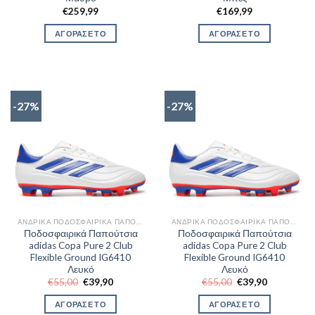
€
259,99
€
169,99
ΑΓΟΡΑΣΕ ΤΟ
ΑΓΟΡΑΣΕ ΤΟ
-27%
-27%
ΑΝΔΡΙΚΆ ΠΟΔΟΣΦΑΙΡΙΚΆ ΠΑΠΟΎΤΣΙΑ
ΑΝΔΡΙΚΆ ΠΟΔΟΣΦΑΙΡΙΚΆ ΠΑΠΟΎΤΣΙΑ
Ποδοσφαιρικά Παπούτσια
Ποδοσφαιρικά Παπούτσια
adidas Copa Pure 2 Club
adidas Copa Pure 2 Club
Flexible Ground IG6410
Flexible Ground IG6410
Λευκό
Λευκό
Original
Η
Original
Η
€
55,00
€
39,90
€
55,00
€
39,90
price
τρέχουσα
price
τρέχουσα
was:
τιμή
was:
τιμή
ΑΓΟΡΑΣΕ ΤΟ
ΑΓΟΡΑΣΕ ΤΟ
€55,00.
είναι:
€55,00.
είναι: