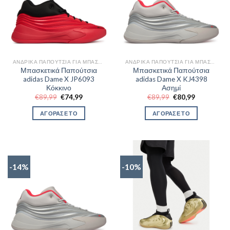
ΑΝΔΡΙΚΆ ΠΑΠΟΎΤΣΙΑ ΓΙΑ ΜΠΆΣΚΕΤ
ΑΝΔΡΙΚΆ ΠΑΠΟΎΤΣΙΑ ΓΙΑ ΜΠΆΣΚΕΤ
Μπασκετικά Παπούτσια
Μπασκετικά Παπούτσια
adidas Dame X JP6093
adidas Dame X KJ4398
Κόκκινο
Ασημί
Original
Η
Original
Η
€
89,99
€
74,99
€
89,99
€
80,99
price
τρέχουσα
price
τρέχουσα
was:
τιμή
was:
τιμή
ΑΓΟΡΑΣΕ ΤΟ
ΑΓΟΡΑΣΕ ΤΟ
€89,99.
είναι:
€89,99.
είναι:
€74,99.
€80,99.
-14%
-10%