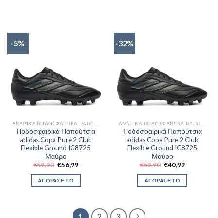
€39,90.
€39,90.
-5%
-32%
ΑΝΔΡΙΚΆ ΠΟΔΟΣΦΑΙΡΙΚΆ ΠΑΠΟΎΤΣΙΑ
ΑΝΔΡΙΚΆ ΠΟΔΟΣΦΑΙΡΙΚΆ ΠΑΠΟΎΤΣΙΑ
Ποδοσφαιρικά Παπούτσια
Ποδοσφαιρικά Παπούτσια
adidas Copa Pure 2 Club
adidas Copa Pure 2 Club
Flexible Ground IG8725
Flexible Ground IG8725
Μαύρο
Μαύρο
Original
Η
Original
Η
€
59,90
€
56,99
€
59,90
€
40,99
price
τρέχουσα
price
τρέχουσα
was:
τιμή
was:
τιμή
ΑΓΟΡΑΣΕ ΤΟ
ΑΓΟΡΑΣΕ ΤΟ
€59,90.
είναι:
€59,90.
είναι:
€56,99.
€40,99.
1
2
3