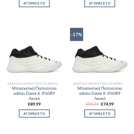
was:
τιμή
was:
τιμή
ΑΓΟΡΑΣΕ ΤΟ
ΑΓΟΡΑΣΕ ΤΟ
€79,99.
είναι:
€99,99.
είναι:
€67,99.
€89,99.
-17%
ΑΝΔΡΙΚΆ ΠΑΠΟΎΤΣΙΑ ΓΙΑ ΜΠΆΣΚΕΤ
ΑΝΔΡΙΚΆ ΠΑΠΟΎΤΣΙΑ ΓΙΑ ΜΠΆΣΚΕΤ
Μπασκετικά Παπούτσια
Μπασκετικά Παπούτσια
adidas Dame X JP6089
adidas Dame X JP6089
Λευκό
Λευκό
Original
Η
€
89,99
€
89,99
€
74,99
price
τρέχουσα
was:
τιμή
ΑΓΟΡΑΣΕ ΤΟ
ΑΓΟΡΑΣΕ ΤΟ
€89,99.
είναι:
€74,99.