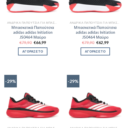
ΑΝΔΡΙΚΆ ΠΑΠΟΎΤΣΙΑ ΓΙΑ ΜΠΆΣΚΕΤ
ΑΝΔΡΙΚΆ ΠΑΠΟΎΤΣΙΑ ΓΙΑ ΜΠΆΣΚΕΤ
Μπασκετικά Παπούτσια
Μπασκετικά Παπούτσια
adidas adidas Initiation
adidas adidas Initiation
JS0464 Μαύρο
JS0464 Μαύρο
Original
Η
Original
Η
€
79,90
€
66,99
€
79,90
€
62,99
price
τρέχουσα
price
τρέχουσα
was:
τιμή
was:
τιμή
ΑΓΟΡΑΣΕ ΤΟ
ΑΓΟΡΑΣΕ ΤΟ
€79,90.
είναι:
€79,90.
είναι:
€66,99.
€62,99.
-29%
-29%