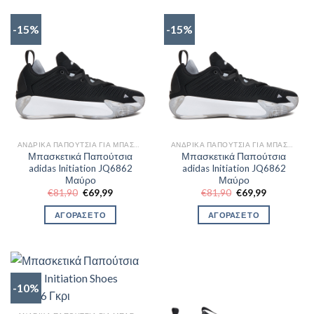
-15%
-15%
ΑΝΔΡΙΚΆ ΠΑΠΟΎΤΣΙΑ ΓΙΑ ΜΠΆΣΚΕΤ
ΑΝΔΡΙΚΆ ΠΑΠΟΎΤΣΙΑ ΓΙΑ ΜΠΆΣΚΕΤ
Μπασκετικά Παπούτσια
Μπασκετικά Παπούτσια
adidas Initiation JQ6862
adidas Initiation JQ6862
Μαύρο
Μαύρο
Original
Η
Original
Η
€
81,90
€
69,99
€
81,90
€
69,99
price
τρέχουσα
price
τρέχουσα
was:
τιμή
was:
τιμή
ΑΓΟΡΑΣΕ ΤΟ
ΑΓΟΡΑΣΕ ΤΟ
€81,90.
είναι:
€81,90.
είναι:
€69,99.
€69,99.
-10%