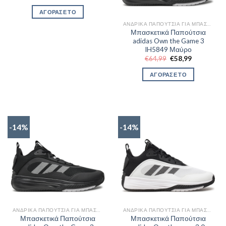
price
τρέχουσα
was:
τιμή
ΑΓΟΡΑΣΕ ΤΟ
€64,99.
είναι:
€56,99.
ΑΝΔΡΙΚΆ ΠΑΠΟΎΤΣΙΑ ΓΙΑ ΜΠΆΣΚΕΤ
Μπασκετικά Παπούτσια
adidas Own the Game 3
IH5849 Μαύρο
Original
Η
€
64,99
€
58,99
price
τρέχουσα
was:
τιμή
ΑΓΟΡΑΣΕ ΤΟ
€64,99.
είναι:
€58,99.
-14%
-14%
ΑΝΔΡΙΚΆ ΠΑΠΟΎΤΣΙΑ ΓΙΑ ΜΠΆΣΚΕΤ
ΑΝΔΡΙΚΆ ΠΑΠΟΎΤΣΙΑ ΓΙΑ ΜΠΆΣΚΕΤ
Μπασκετικά Παπούτσια
Μπασκετικά Παπούτσια