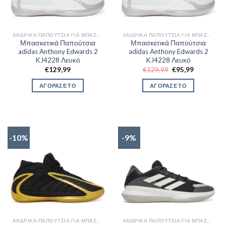
ΑΝΔΡΙΚΆ ΠΑΠΟΎΤΣΙΑ ΓΙΑ ΜΠΆΣΚΕΤ
ΑΝΔΡΙΚΆ ΠΑΠΟΎΤΣΙΑ ΓΙΑ ΜΠΆΣΚΕΤ
Μπασκετικά Παπούτσια
Μπασκετικά Παπούτσια
adidas Anthony Edwards 2
adidas Anthony Edwards 2
KJ4228 Λευκό
KJ4228 Λευκό
Original
Η
€
129,99
€
129,99
€
95,99
price
τρέχουσα
was:
τιμή
ΑΓΟΡΑΣΕ ΤΟ
ΑΓΟΡΑΣΕ ΤΟ
€129,99.
είναι:
€95,99.
-10%
-9%
ΑΝΔΡΙΚΆ ΠΑΠΟΎΤΣΙΑ ΓΙΑ ΜΠΆΣΚΕΤ
ΑΝΔΡΙΚΆ ΠΑΠΟΎΤΣΙΑ ΓΙΑ ΜΠΆΣΚΕΤ