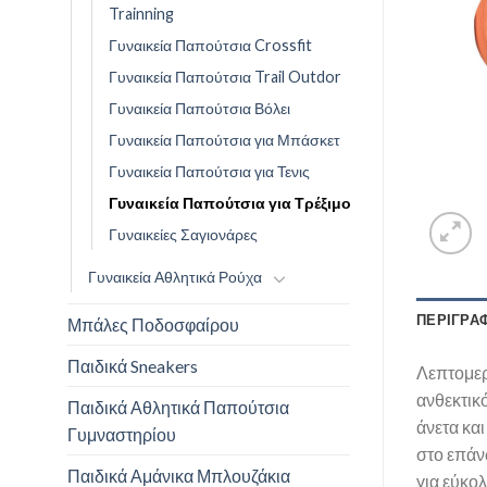
Trainning
Γυναικεία Παπούτσια Crossfit
Γυναικεία Παπούτσια Trail Outdor
Γυναικεία Παπούτσια Βόλει
Γυναικεία Παπούτσια για Μπάσκετ
Γυναικεία Παπούτσια για Τενις
Γυναικεία Παπούτσια για Τρέξιμο
Γυναικείες Σαγιονάρες
Γυναικεία Αθλητικά Ρούχα
ΠΕΡΙΓΡΑ
Μπάλες Ποδοσφαίρου
Παιδικά Sneakers
Λεπτομερ
ανθεκτικ
Παιδικά Αθλητικά Παπούτσια
άνετα κα
Γυμναστηρίου
στο επάν
Παιδικά Αμάνικα Μπλουζάκια
για εύκο