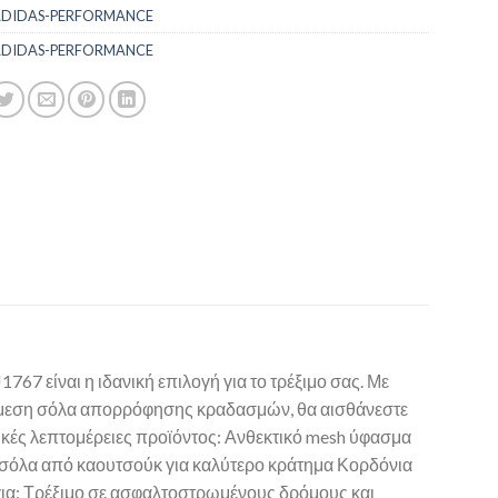
DIDAS-PERFORMANCE
DIDAS-PERFORMANCE
7 είναι η ιδανική επιλογή για το τρέξιμο σας. Με
ιάμεση σόλα απορρόφησης κραδασμών, θα αισθάνεστε
νικές λεπτομέρειες προϊόντος: Ανθεκτικό mesh ύφασμα
όλα από καουτσούκ για καλύτερο κράτημα Κορδόνια
για: Τρέξιμο σε ασφαλτοστρωμένους δρόμους και