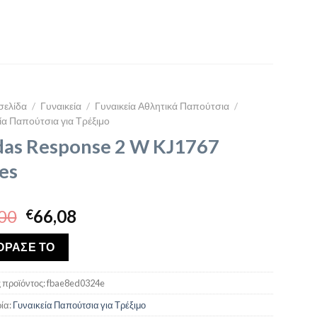
σελίδα
/
Γυναικεία
/
Γυναικεία Αθλητικά Παπούτσια
/
ία Παπούτσια για Τρέξιμο
das Response 2 W KJ1767
es
Original
Η
00
66,08
€
price
τρέχουσα
was:
τιμή
ΟΡΑΣΕ ΤΟ
€76,00.
είναι:
€66,08.
 προϊόντος:
fbae8ed0324e
ία:
Γυναικεία Παπούτσια για Τρέξιμο