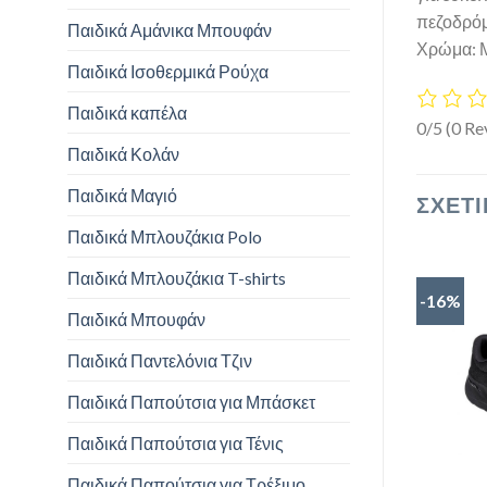
πεζοδρόμ
Παιδικά Αμάνικα Μπουφάν
Χρώμα: Μ
Παιδικά Ισοθερμικά Ρούχα
Παιδικά καπέλα
0/5
(0 Re
Παιδικά Κολάν
Παιδικά Μαγιό
ΣΧΕΤΙ
Παιδικά Μπλουζάκια Polo
Παιδικά Μπλουζάκια T-shirts
-16%
Παιδικά Μπουφάν
Παιδικά Παντελόνια Τζιν
Παιδικά Παπούτσια για Μπάσκετ
Παιδικά Παπούτσια για Τένις
Παιδικά Παπούτσια για Τρέξιμο