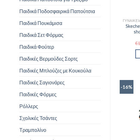
Παιδικά Ποδοσφαιρικά Παπούτσια
Παιδικά Πουκάμισα
Skecher
sh
Παιδικά Σετ Φόρμας
€
Παιδικά Φούτερ
Παιδικές Βερμούδες Σορτς
Παιδικές Μπλούζες με Κουκούλα
Παιδικές Σαγιονάρες
-16%
Παιδικές Φόρμες
Ρόλλερς
Σχολικές Τσάντες
Τραμπολίνο