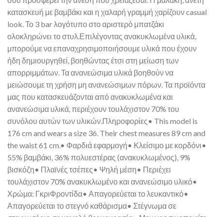
κατασκευή με βαμβάκι και η χαλαρή γραμμή χαρίζουν casual
look. Το 3 bar λογότυπο στο αριστερό μπατζάκι
ολοκληρώνει το στυλ.Επιλέγοντας ανακυκλωμένα υλικά,
μπορούμε να επαναχρησιμοποιήσουμε υλικά που έχουν
ήδη δημιουργηθεί, βοηθώντας έτσι στη μείωση των
απορριμμάτων. Τα ανανεώσιμα υλικά βοηθούν να
μειώσουμε τη χρήση μη ανανεώσιμων πόρων. Τα προϊόντα
μας που κατασκευάζονται από ανακυκλωμένα και
ανανεώσιμα υλικά, περιέχουν τουλάχιστον 70% του
συνόλου αυτών των υλικών.Πληροφορίες• This model is
176 cm and wears a size 36. Their chest measures 89 cm and
the waist 61 cm.• Φαρδιά εφαρμογή• Κλείσιμο με κορδόνι•
55% βαμβάκι, 36% πολυεστέρας (ανακυκλωμένος), 9%
βισκόζη• Πλαϊνές τσέπες• Ψηλή μέση• Περιέχει
τουλάχιστον 70% ανακυκλωμένο και ανανεώσιμο υλικό•
Χρώμα: ΓκριΦροντίδα• Απαγορεύεται το λευκαντικό•
Απαγορεύεται το στεγνό καθάρισμα• Στέγνωμα σε