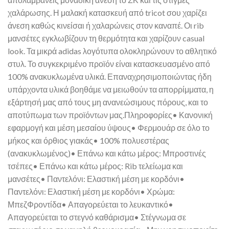
χαλάρωσης. Η μαλακή κατασκευή από tricot σου χαρίζει
άνεση καθώς κινείσαι ή χαλαρώνεις στον καναπέ. Οι rib
μανσέτες εγκλωβίζουν τη θερμότητα και χαρίζουν casual
look. Τα μικρά adidas λογότυπα ολοκληρώνουν το αθλητικό
στυλ. Το συγκεκριμένο προϊόν είναι κατασκευασμένο από
100% ανακυκλωμένα υλικά. Επαναχρησιμοποιώντας ήδη
υπάρχοντα υλικά βοηθάμε να μειωθούν τα απορρίμματα, η
εξάρτησή μας από τους μη ανανεώσιμους πόρους, και το
αποτύπωμα των προϊόντων μας.Πληροφορίες• Κανονική
εφαρμογή και μέση μεσαίου ύψους• Φερμουάρ σε όλο το
μήκος και όρθιος γιακάς• 100% πολυεστέρας
(ανακυκλωμένος)• Επάνω και κάτω μέρος: Μπροστινές
τσέπες• Επάνω και κάτω μέρος: Rib τελείωμα και
μανσέτες• Παντελόνι: Ελαστική μέση με κορδόνι•
Παντελόνι: Ελαστική μέση με κορδόνι• Χρώμα:
ΜπεζΦροντίδα• Απαγορεύεται το λευκαντικό•
Απαγορεύεται το στεγνό καθάρισμα• Στέγνωμα σε