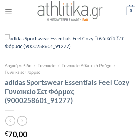
Skip
0
to
content
Αρχική σελίδα
/
Γυναικεία
/
Γυναικεία Αθλητικά Ρούχα
/
Γυναικείες Φόρμες
adidas Sportswear Essentials Feel Cozy
Γυναικείο Σετ Φόρμας
(9000258601_91277)
70,00
€