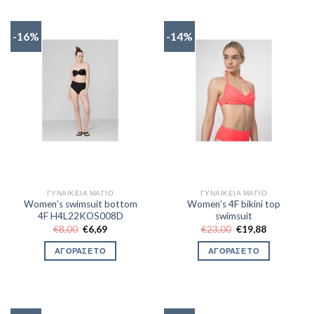
-16%
-14%
ΓΥΝΑΙΚΕΊΑ ΜΑΓΙΌ
ΓΥΝΑΙΚΕΊΑ ΜΑΓΙΌ
Women’s swimsuit bottom
Women’s 4F bikini top
4F H4L22KOS008D
swimsuit
Original
Η
Original
Η
€
8,00
€
6,69
€
23,00
€
19,88
price
τρέχουσα
price
τρέχουσα
was:
τιμή
was:
τιμή
ΑΓΟΡΑΣΕ ΤΟ
ΑΓΟΡΑΣΕ ΤΟ
€8,00.
είναι:
€23,00.
είναι:
€6,69.
€19,88.