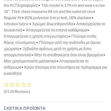
the fit.Πληροφορίες• This model is 174 cm and wears a size
32″. Their chest measures 84 cm and the waist 66 cm.•
Regular fit• 82% polyester (recycled), 18% elastane•
Infinitex fabric• Χρώμα: BlackΦροντίδα• Απαγορεύεται το
λευκαντικό• Απαγορεύεται το στεγνό καθάρισμα•
Απαγορεύεται η χρήση στεγνωτηρίου• Πλύσιμο εντός
θήκης πλυσίματος• Πλύσιμο από την ανάποδη με όμοια
χρώματα• Ξεβγάλτε αμέσως μετά τη χρήση με ήπιο
απορρυπαντικό• Μην το αποθηκεύετε όσο είναι βρεγμένο•
Μην χρησιμοποιείτε μαλακτικό• Απαγορεύεται το
σιδέρωμα• Κρύο πλύσιμο στο πλυντήριο σε πρόγραμμα για
ευαίσθητα
0/5
(0 Reviews)
ΣΧΕΤΙΚΆ ΠΡΟΪΌΝΤΑ