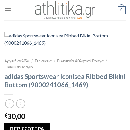
Skip
0
to
content
Αρχική σελίδα
/
Γυναικεία
/
Γυναικεία Αθλητικά Ρούχα
/
Γυναικεία Μαγιό
adidas Sportswear Iconisea Ribbed Bikini
Bottom (9000241066_1469)
30,00
€
ΠΕΡΙΣΣΟΤΕΡΑ