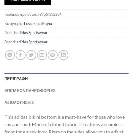
Κωδικός προϊόντος:
f97b5f332204
Κατηγορία:
Γυναικεία Μαγιό
Brand:
adidas Sportswear
Brand:
adidas Sportswear
ΠΕΡΙΓΡΑΦΉ
ΕΠΙΠΛΈΟΝ ΠΛΗΡΟΦΟΡΊΕΣ
ΑΞΙΟΛΟΓΗΣΕΙΣ
This adidas bikini bottom is a must-have for those who love
sun and sand. Made of ribbed fabric, it features a seamless
front for a sleek look. Rings on the sides allow you to adjust