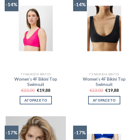
-14%
-14%
ΓΥΝΑΙΚΕΊΑ ΜΑΓΙΌ
ΓΥΝΑΙΚΕΊΑ ΜΑΓΙΌ
Women’s 4F Bikini Top
Women’s 4F Bikini Top
Swimsuit
Swimsuit
Original
Η
Original
Η
€
23,00
€
19,88
€
23,00
€
19,88
price
τρέχουσα
price
τρέχουσα
was:
τιμή
was:
τιμή
ΑΓΟΡΑΣΕ ΤΟ
ΑΓΟΡΑΣΕ ΤΟ
€23,00.
είναι:
€23,00.
είναι:
€19,88.
€19,88.
-17%
-17%