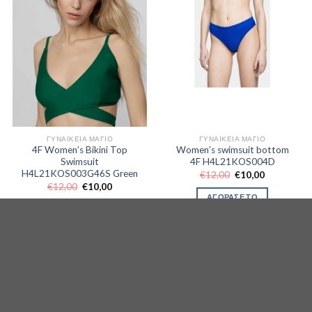
ΓΥΝΑΙΚΕΊΑ ΜΑΓΙΌ
ΓΥΝΑΙΚΕΊΑ ΜΑΓΙΌ
4F Women’s Bikini Top
Women’s swimsuit bottom
Swimsuit
4F H4L21KOS004D
H4L21KOS003G46S Green
Original
Η
€
12,00
€
10,00
price
τρέχουσα
Original
Η
€
12,00
€
10,00
was:
τιμή
price
τρέχουσα
ΑΓΟΡΑΣΕ ΤΟ
€12,00.
είναι:
was:
τιμή
ΑΓΟΡΑΣΕ ΤΟ
€10,00.
€12,00.
είναι:
€10,00.