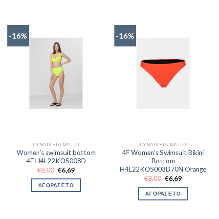
-16%
-16%
ΓΥΝΑΙΚΕΊΑ ΜΑΓΙΌ
ΓΥΝΑΙΚΕΊΑ ΜΑΓΙΌ
Women’s swimsuit bottom
4F Women’s Swimsuit Bikini
4F H4L22KOS008D
Bottom
H4L22KOS003D70N Orange
Original
Η
€
8,00
€
6,69
price
τρέχουσα
Original
Η
€
8,00
€
6,69
was:
τιμή
price
τρέχουσα
ΑΓΟΡΑΣΕ ΤΟ
€8,00.
είναι:
was:
τιμή
ΑΓΟΡΑΣΕ ΤΟ
€6,69.
€8,00.
είναι:
€6,69.