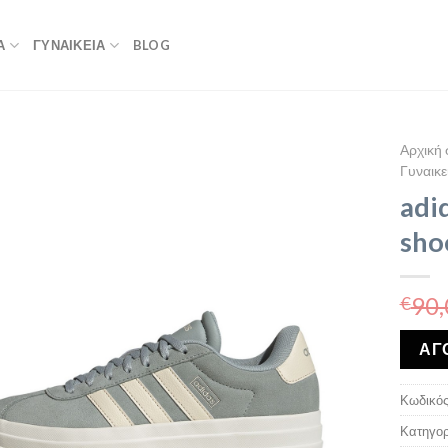
Α
ΓΥΝΑΙΚΕΙΑ
BLOG
Αρχική 
Γυναικε
adi
sho
90,
€
ΑΓ
Κωδικός
Κατηγορ