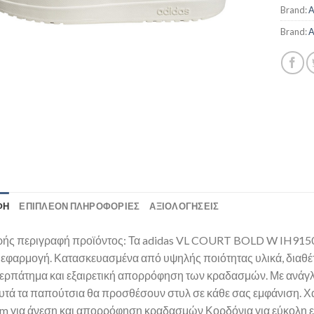
Brand:
A
Brand:
A
ΦΉ
ΕΠΙΠΛΈΟΝ ΠΛΗΡΟΦΟΡΊΕΣ
ΑΞΙΟΛΟΓΗΣΕΙΣ
ής περιγραφή προϊόντος: Τα adidas VL COURT BOLD W IH9150 ε
η εφαρμογή. Κατασκευασμένα από υψηλής ποιότητας υλικά, διαθ
περπάτημα και εξαιρετική απορρόφηση των κραδασμών. Με ανάγλυ
υτά τα παπούτσια θα προσθέσουν στυλ σε κάθε σας εμφάνιση. Χα
m για άνεση και απορρόφηση κραδασμών Κορδόνια για εύκολη ε