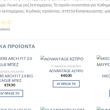
μα: Λευκό με ροζ λεπτομέρειες Το προϊόν συνιστάται για: Καθη
 λεπτομέρειες: Κωδικός προϊόντος: IH9150 Κατασκευαστής: adid
views)
ΚΆ ΠΡΟΪΌΝΤΑ
ΓΥΝΑΙΚΕΊΑ SNEAKERS
ADVANTAGE ΑΣΠΡΟ
ΑΙΚΕΊΑ SNEAKERS
Γ
€
40,00
S ARCH FIT 2.0 BIG
SKE
LEAGUE ΜΠΕΖ
ΑΓΟΡΑΣΕ ΤΟ
€
59,90
ΑΓΟΡΑΣΕ ΤΟ