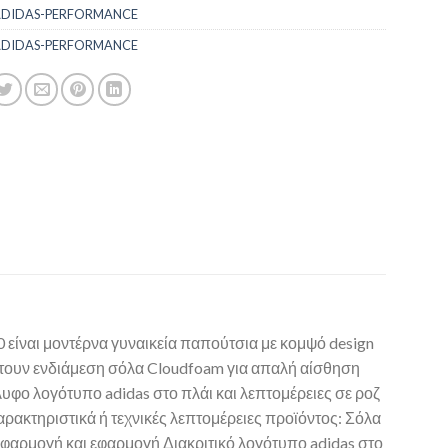
DIDAS-PERFORMANCE
DIDAS-PERFORMANCE
ίναι μοντέρνα γυναικεία παπούτσια με κομψό design
έτουν ενδιάμεση σόλα Cloudfoam για απαλή αίσθηση
φο λογότυπο adidas στο πλάι και λεπτομέρειες σε ροζ
ρακτηριστικά ή τεχνικές λεπτομέρειες προϊόντος: Σόλα
φαρμογή και εφαρμογή Διακριτικό λογότυπο adidas στο