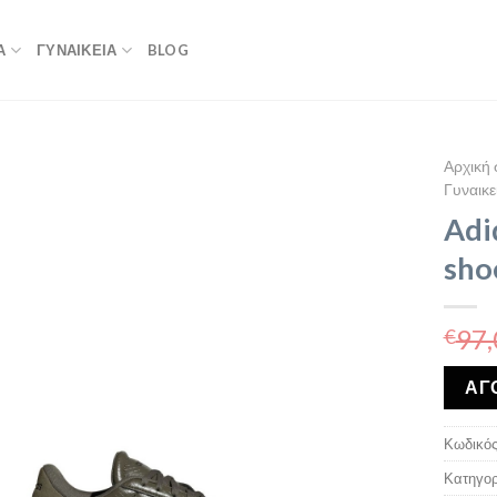
Α
ΓΥΝΑΙΚΕΙΑ
BLOG
Αρχική 
Γυναικε
Adi
sho
97,
€
ΑΓ
Κωδικός
Κατηγορ