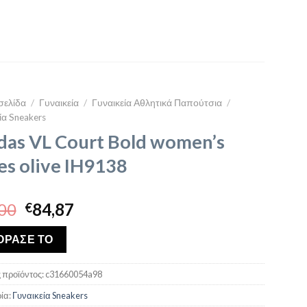
σελίδα
/
Γυναικεία
/
Γυναικεία Αθλητικά Παπούτσια
/
ία Sneakers
das VL Court Bold women’s
es olive IH9138
Original
Η
00
84,87
€
price
τρέχουσα
was:
τιμή
ΟΡΑΣΕ ΤΟ
€97,00.
είναι:
€84,87.
 προϊόντος:
c31660054a98
ία:
Γυναικεία Sneakers