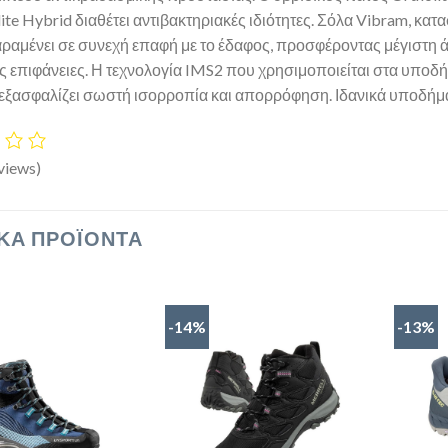
ite Hybrid διαθέτει αντιβακτηριακές ιδιότητες. Σόλα Vibram, κα
ραμένει σε συνεχή επαφή με το έδαφος, προσφέροντας μέγιστη ά
ς επιφάνειες. Η τεχνολογία IMS2 που χρησιμοποιείται στα υποδήμ
 εξασφαλίζει σωστή ισορροπία και απορρόφηση. Ιδανικά υποδήματ
views)
ΚΆ ΠΡΟΪΌΝΤΑ
-14%
-13%