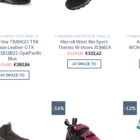
ΓΥΝΑΙΚΕΊΑ ΠΑΠΟΎΤΣΙΑ TRAIL OUTDOR
ΓΥΝΑΙΚΕΊΑ ΠΑΠΟΎΤΣΙΑ TRAIL OUTDOR
ortiva TRANGO TRK
Merrell West Rim Sport
A
an Leather GTX
Thermo W shoes J036814
WOME
B18B21 OpalPacific
Original
Η
€
119,00
€
102,62
price
τρέχουσα
Blue
was:
τιμή
Original
Η
ΑΓΟΡΑΣΕ ΤΟ
471,00
€
380,86
€119,00.
είναι:
price
τρέχουσα
€102,62.
was:
τιμή
ΑΓΟΡΑΣΕ ΤΟ
€471,00.
είναι:
€380,86.
-16%
-12%