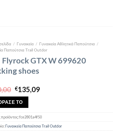
σελίδα
/
Γυναικεία
/
Γυναικεία Αθλητικά Παπούτσια
/
ία Παπούτσια Trail Outdor
 Flyrock GTX W 699620
kking shoes
Original
Η
,00
135,09
€
price
τρέχουσα
was:
τιμή
ΟΡΑΣΕ ΤΟ
€160,00.
είναι:
€135,09.
 προϊόντος:
fce2801a4f50
ία:
Γυναικεία Παπούτσια Trail Outdor