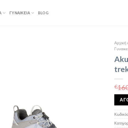
Α
ΓΥΝΑΙΚΕΙΑ
BLOG
Αρχική 
Γυναικε
Aku
tre
160
€
ΑΓ
Κωδικός
Κατηγορ