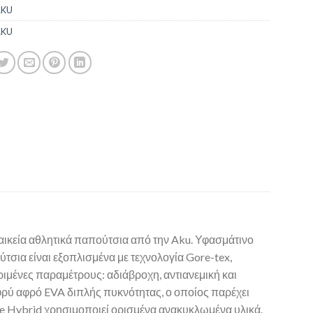
AKU
AKU
ικεία αθλητικά παπούτσια από την Aku. Υφασμάτινο
σια είναι εξοπλισμένα με τεχνολογία Gore-tex,
ιμένες παραμέτρους: αδιάβροχη, αντιανεμική και
φρύ αφρό EVA διπλής πυκνότητας, ο οποίος παρέχει
e Hybrid χρησιμοποιεί ορισμένα ανακυκλωμένα υλικά.