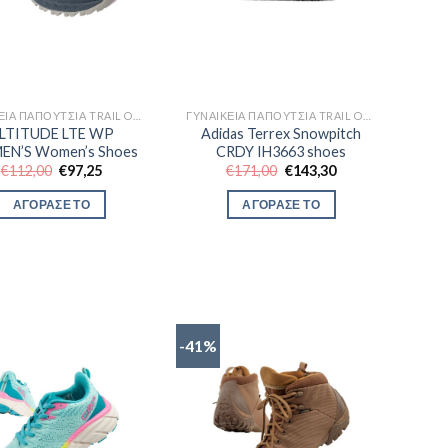
ΓΥΝΑΙΚΕΊΑ ΠΑΠΟΎΤΣΙΑ TRAIL OUTDOR
ΓΥΝΑΙΚΕΊΑ ΠΑΠΟΎΤΣΙΑ TRAIL OUTDOR
LTITUDE LTE WP
Adidas Terrex Snowpitch
N’S Women’s Shoes
CRDY IH3663 shoes
Original
Η
Original
Η
€
112,00
€
97,25
€
171,00
€
143,30
price
τρέχουσα
price
τρέχουσα
was:
τιμή
was:
τιμή
ΑΓΟΡΑΣΕ ΤΟ
ΑΓΟΡΑΣΕ ΤΟ
€112,00.
είναι:
€171,00.
είναι:
€97,25.
€143,30.
-41%