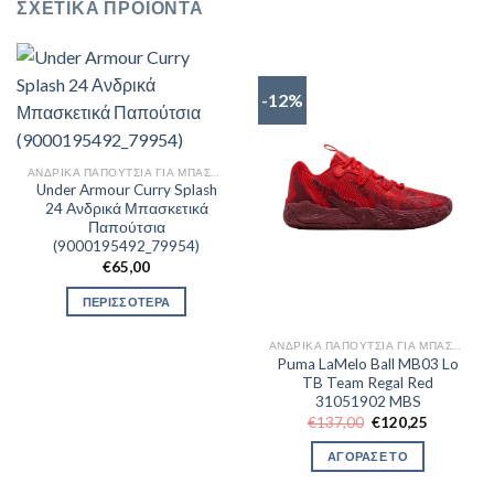
ΣΧΕΤΙΚΆ ΠΡΟΪΌΝΤΑ
-12%
ΑΝΔΡΙΚΆ ΠΑΠΟΎΤΣΙΑ ΓΙΑ ΜΠΆΣΚΕΤ
Under Armour Curry Splash
24 Ανδρικά Μπασκετικά
Παπούτσια
(9000195492_79954)
€
65,00
ΠΕΡΙΣΣΟΤΕΡΑ
ΑΝΔΡΙΚΆ ΠΑΠΟΎΤΣΙΑ ΓΙΑ ΜΠΆΣΚΕΤ
Puma LaMelo Ball MB03 Lo
TB Team Regal Red
31051902 MBS
Original
Η
€
137,00
€
120,25
price
τρέχουσα
was:
τιμή
ΑΓΟΡΑΣΕ ΤΟ
€137,00.
είναι:
€120,25.