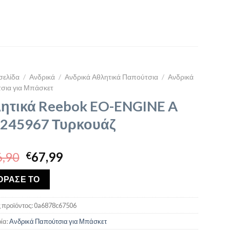
σελίδα
/
Ανδρικά
/
Ανδρικά Αθλητικά Παπούτσια
/
Ανδρικά
σια για Μπάσκετ
ητικά Reebok EO-ENGINE A
245967 Τυρκουάζ
Original
Η
,90
67,99
€
price
τρέχουσα
was:
τιμή
ΟΡΑΣΕ ΤΟ
€116,90.
είναι:
€67,99.
 προϊόντος:
0a6878c67506
ία:
Ανδρικά Παπούτσια για Μπάσκετ