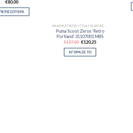
€
80,00
ΠΕΡΙΣΣΟΤΕΡΑ
ΑΝΔΡΙΚΆ ΠΑΠΟΎΤΣΙΑ ΓΙΑ ΜΠΆΣΚΕΤ
Puma Scoot Zeros ‘Retro
Portland’ 31107001 MBS
Original
Η
€
137,00
€
120,25
price
τρέχουσα
was:
τιμή
ΑΓΟΡΑΣΕ ΤΟ
€137,00.
είναι:
€120,25.