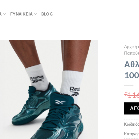
Α
ΓΥΝΑΙΚΕΙΑ
BLOG
Αρχική 
Παπούτ
Αθλ
100
116
€
ΑΓ
Κωδικός
Κατηγορ