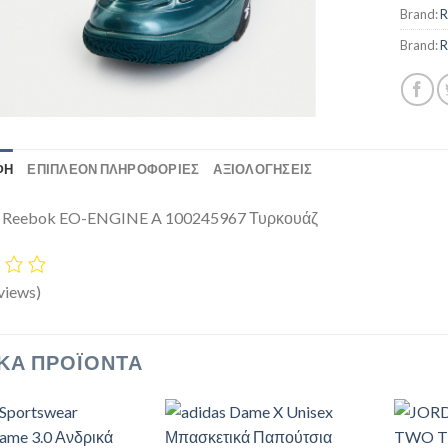
Brand:
R
Brand:
R
ΦΉ
ΕΠΙΠΛΈΟΝ ΠΛΗΡΟΦΟΡΊΕΣ
ΑΞΙΟΛΟΓΗΣΕΙΣ
ά Reebok EO-ENGINE A 100245967 Τυρκουάζ
views)
ΚΆ ΠΡΟΪΌΝΤΑ