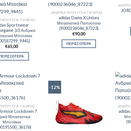
JOR
ΑΝΔΡΙΚΆ ΠΑΠΟΎΤΣΙΑ ΓΙΑ ΜΠΆΣΚΕΤ
adidas Dame X Unisex
ΑΝΔΡΙΚΆ ΠΑΠΟΎΤΣΙΑ ΓΙΑ ΜΠΆΣΚΕΤ
Μπασκετικά Παπούτσια
idas Sportswear
(9000236046_87223)
egame 3.0 Ανδρικά
€
90,00
κετικά Μποτάκια
00187299_9441)
ΠΕΡΙΣΣΟΤΕΡΑ
€
65,00
ΠΕΡΙΣΣΟΤΕΡΑ
-12%
ΑΝΔΡΙΚΆ ΠΑΠΟΎΤΣΙΑ ΓΙΑ ΜΠΆΣΚΕΤ
Armour Lockdown 7
adidas
ρικά Μπασκετικά
Μπα
Μποτάκια
(9
00195500_36176)