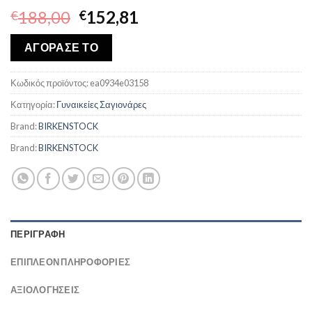
Original
Η
188,00
152,81
€
€
price
τρέχουσα
was:
τιμή
ΑΓΟΡΑΣΕ ΤΟ
€188,00.
είναι:
€152,81.
Κωδικός προϊόντος:
ea0934e03158
Κατηγορία:
Γυναικείες Σαγιονάρες
Brand:
BIRKENSTOCK
Brand:
BIRKENSTOCK
ΠΕΡΙΓΡΑΦΉ
ΕΠΙΠΛΈΟΝ ΠΛΗΡΟΦΟΡΊΕΣ
ΑΞΙΟΛΟΓΗΣΕΙΣ