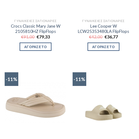
ΓΥΝΑΙΚΕΊΕΣ ΣΑΓΙΟΝΆΡΕΣ
ΓΥΝΑΙΚΕΊΕΣ ΣΑΓΙΟΝΆΡΕΣ
Crocs Classic Mary Jane W
Lee Cooper W
2105810HZ FlipFlops
LCW25353480LA FlipFlops
Original
Η
Original
Η
€
91,00
€
79,33
€
42,00
€
36,77
price
τρέχουσα
price
τρέχουσα
was:
τιμή
was:
τιμή
ΑΓΟΡΑΣΕ ΤΟ
ΑΓΟΡΑΣΕ ΤΟ
€91,00.
είναι:
€42,00.
είναι:
€79,33.
€36,77.
-11%
-11%