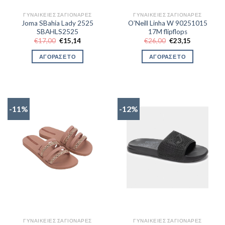
ΓΥΝΑΙΚΕΊΕΣ ΣΑΓΙΟΝΆΡΕΣ
ΓΥΝΑΙΚΕΊΕΣ ΣΑΓΙΟΝΆΡΕΣ
Joma SBahia Lady 2525
O’Neill Linha W 90251015
SBAHLS2525
17M flipflops
Original
Η
Original
Η
€
17,00
€
15,14
€
26,00
€
23,15
price
τρέχουσα
price
τρέχουσα
was:
τιμή
was:
τιμή
ΑΓΟΡΑΣΕ ΤΟ
ΑΓΟΡΑΣΕ ΤΟ
€17,00.
είναι:
€26,00.
είναι:
€15,14.
€23,15.
-11%
-12%
ΓΥΝΑΙΚΕΊΕΣ ΣΑΓΙΟΝΆΡΕΣ
ΓΥΝΑΙΚΕΊΕΣ ΣΑΓΙΟΝΆΡΕΣ