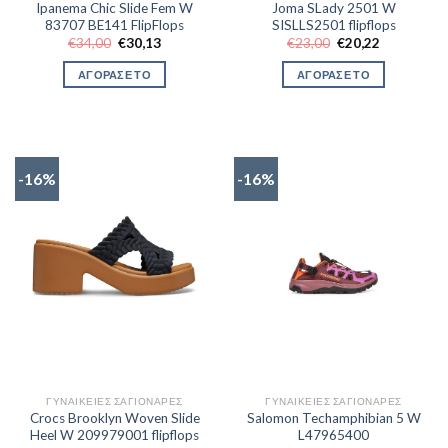
Ipanema Chic Slide Fem W
Joma SLady 2501 W
83707 BE141 FlipFlops
SISLLS2501 flipflops
Original
Η
Original
Η
€
34,00
€
30,13
€
23,00
€
20,22
price
τρέχουσα
price
τρέχουσα
was:
τιμή
was:
τιμή
ΑΓΟΡΑΣΕ ΤΟ
ΑΓΟΡΑΣΕ ΤΟ
€34,00.
είναι:
€23,00.
είναι:
€30,13.
€20,22.
-16%
-16%
ΓΥΝΑΙΚΕΊΕΣ ΣΑΓΙΟΝΆΡΕΣ
ΓΥΝΑΙΚΕΊΕΣ ΣΑΓΙΟΝΆΡΕΣ
Crocs Brooklyn Woven Slide
Salomon Techamphibian 5 W
Heel W 209979001 flipflops
L47965400