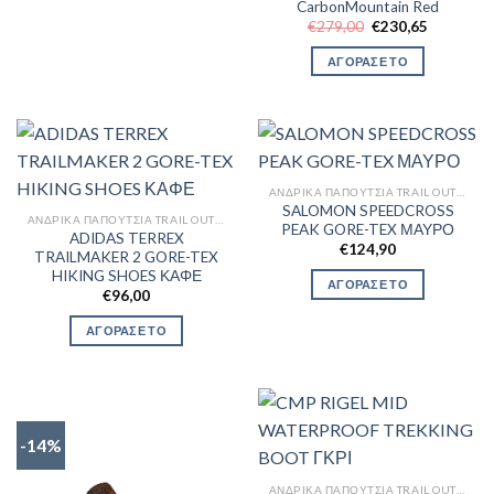
CarbonMountain Red
Original
Η
€
279,00
€
230,65
price
τρέχουσα
was:
τιμή
ΑΓΟΡΑΣΕ ΤΟ
€279,00.
είναι:
€230,65.
ΑΝΔΡΙΚΆ ΠΑΠΟΎΤΣΙΑ TRAIL OUTDOR
SALOMON SPEEDCROSS
ΑΝΔΡΙΚΆ ΠΑΠΟΎΤΣΙΑ TRAIL OUTDOR
PEAK GORE-TEX ΜΑΥΡΟ
ADIDAS TERREX
€
124,90
TRAILMAKER 2 GORE-TEX
HIKING SHOES ΚΑΦΕ
ΑΓΟΡΑΣΕ ΤΟ
€
96,00
ΑΓΟΡΑΣΕ ΤΟ
-14%
ΑΝΔΡΙΚΆ ΠΑΠΟΎΤΣΙΑ TRAIL OUTDOR