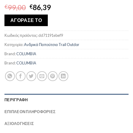
Original
Η
99,00
86,39
€
€
price
τρέχουσα
was:
τιμή
ΑΓΟΡΑΣΕ ΤΟ
€99,00.
είναι:
€86,39.
Κωδικός προϊόντος:
dd71191ebef9
Κατηγορία:
Ανδρικά Παπούτσια Trail Outdor
Brand:
COLUMBIA
Brand:
COLUMBIA
ΠΕΡΙΓΡΑΦΉ
ΕΠΙΠΛΈΟΝ ΠΛΗΡΟΦΟΡΊΕΣ
ΑΞΙΟΛΟΓΗΣΕΙΣ