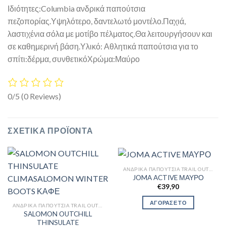
Ιδιότητες:Columbia ανδρικά παπούτσια
πεζοπορίας.Υψηλότερο, δαντελωτό μοντέλο.Παχιά,
λαστιχένια σόλα με μοτίβο πέλματος.Θα λειτουργήσουν και
σε καθημερινή βάση.Υλικό: Αθλητικά παπούτσια για το
σπίτι:δέρμα, συνθετικόΧρώμα:Μαύρο
0/5
(0 Reviews)
ΣΧΕΤΙΚΆ ΠΡΟΪΌΝΤΑ
ΑΝΔΡΙΚΆ ΠΑΠΟΎΤΣΙΑ TRAIL OUTDOR
JOMA ACTIVE ΜΑΥΡΟ
€
39,90
ΑΓΟΡΑΣΕ ΤΟ
ΑΝΔΡΙΚΆ ΠΑΠΟΎΤΣΙΑ TRAIL OUTDOR
SALOMON OUTCHILL
THINSULATE