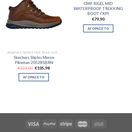
CMP RIGEL MID
WATERPROOF TREKKING
BOOT ΓΚΡΙ
€
79,90
ΑΓΟΡΑΣΕ ΤΟ
ΑΝΔΡΙΚΆ ΠΑΠΟΎΤΣΙΑ TRAIL OUTDOR
Skechers SlipIns Meroe
Pikeman 205285BRN
Original
Η
€
123,00
€
105,98
price
τρέχουσα
was:
τιμή
ΑΓΟΡΑΣΕ ΤΟ
€123,00.
είναι:
€105,98.