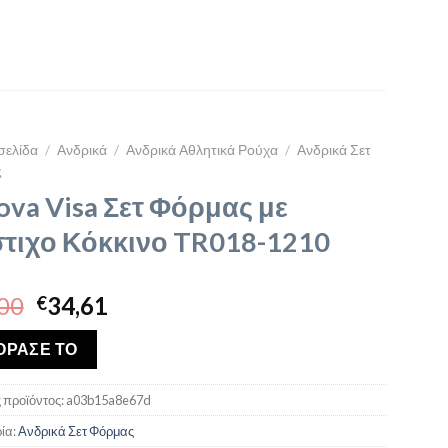
σελίδα
/
Ανδρικά
/
Ανδρικά Αθλητικά Ρούχα
/
Ανδρικά Σετ
ς
ova Visa Σετ Φόρμας με
τιχο Κόκκινο TR018-1210
Original
Η
00
34,61
€
price
τρέχουσα
was:
τιμή
ΟΡΑΣΕ ΤΟ
€39,00.
είναι:
€34,61.
 προϊόντος:
a03b15a8e67d
ία:
Ανδρικά Σετ Φόρμας