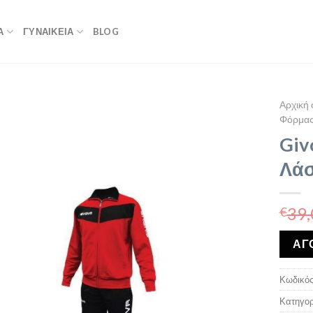
Α
ΓΥΝΑΙΚΕΙΑ
BLOG
Αρχική 
Φόρμα
Giv
Λάσ
39,
€
ΑΓ
Κωδικός
Κατηγορ