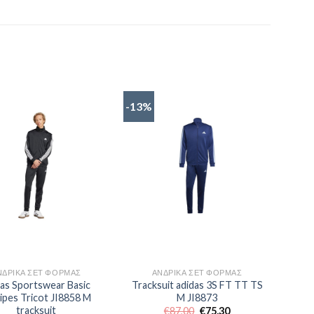
-13%
ΝΔΡΙΚΆ ΣΕΤ ΦΌΡΜΑΣ
ΑΝΔΡΙΚΆ ΣΕΤ ΦΌΡΜΑΣ
das Sportswear Basic
Tracksuit adidas 3S FT TT TS
ipes Tricot JI8858 M
M JI8873
tracksuit
Original
Η
€
87,00
€
75,30