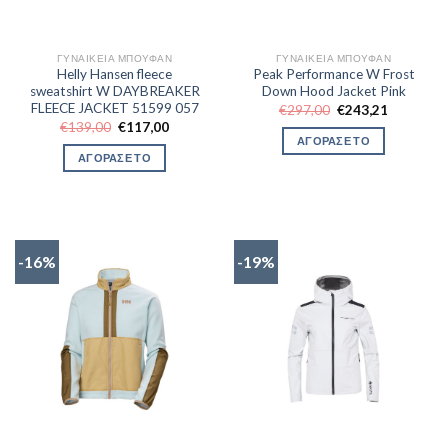
ΓΥΝΑΙΚΕΊΑ ΜΠΟΥΦΆΝ
ΓΥΝΑΙΚΕΊΑ ΜΠΟΥΦΆΝ
Helly Hansen fleece
Peak Performance W Frost
sweatshirt W DAYBREAKER
Down Hood Jacket Pink
FLEECE JACKET 51599 057
Original
Η
€
297,00
€
243,21
price
τρέχουσα
Original
Η
€
139,00
€
117,00
was:
τιμή
price
τρέχουσα
ΑΓΟΡΑΣΕ ΤΟ
€297,00.
είναι:
was:
τιμή
ΑΓΟΡΑΣΕ ΤΟ
€243,21.
€139,00.
είναι:
€117,00.
-16%
-19%