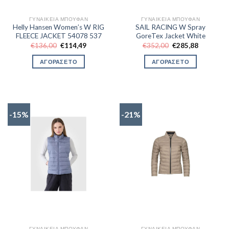
ΓΥΝΑΙΚΕΊΑ ΜΠΟΥΦΆΝ
ΓΥΝΑΙΚΕΊΑ ΜΠΟΥΦΆΝ
Helly Hansen Women’s W RIG
SAIL RACING W Spray
FLEECE JACKET 54078 537
GoreTex Jacket White
Original
Η
Original
Η
€
136,00
€
114,49
€
352,00
€
285,88
price
τρέχουσα
price
τρέχουσα
was:
τιμή
was:
τιμή
ΑΓΟΡΑΣΕ ΤΟ
ΑΓΟΡΑΣΕ ΤΟ
€136,00.
είναι:
€352,00.
είναι:
€114,49.
€285,88.
-15%
-21%
ΓΥΝΑΙΚΕΊΑ ΜΠΟΥΦΆΝ
ΓΥΝΑΙΚΕΊΑ ΜΠΟΥΦΆΝ