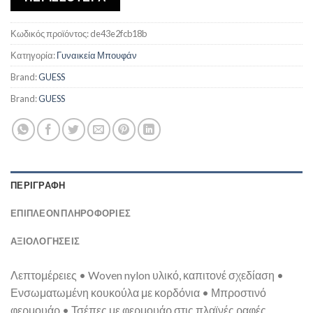
Κωδικός προϊόντος:
de43e2fcb18b
Κατηγορία:
Γυναικεία Μπουφάν
Brand:
GUESS
Brand:
GUESS
ΠΕΡΙΓΡΑΦΉ
ΕΠΙΠΛΈΟΝ ΠΛΗΡΟΦΟΡΊΕΣ
ΑΞΙΟΛΟΓΗΣΕΙΣ
Λεπτομέρειες • Woven nylon υλικό, καπιτονέ σχεδίαση •
Ενσωματωμένη κουκούλα με κορδόνια • Μπροστινό
φερμουάρ • Τσέπες με φερμουάρ στις πλαϊνές ραφές