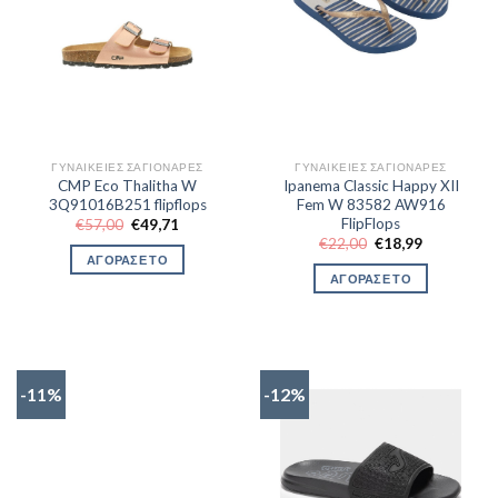
ΓΥΝΑΙΚΕΊΕΣ ΣΑΓΙΟΝΆΡΕΣ
ΓΥΝΑΙΚΕΊΕΣ ΣΑΓΙΟΝΆΡΕΣ
CMP Eco Thalitha W
Ipanema Classic Happy XII
3Q91016B251 flipflops
Fem W 83582 AW916
FlipFlops
Original
Η
€
57,00
€
49,71
price
τρέχουσα
Original
Η
€
22,00
€
18,99
was:
τιμή
price
τρέχουσα
ΑΓΟΡΑΣΕ ΤΟ
€57,00.
είναι:
was:
τιμή
ΑΓΟΡΑΣΕ ΤΟ
€49,71.
€22,00.
είναι:
€18,99.
-11%
-12%