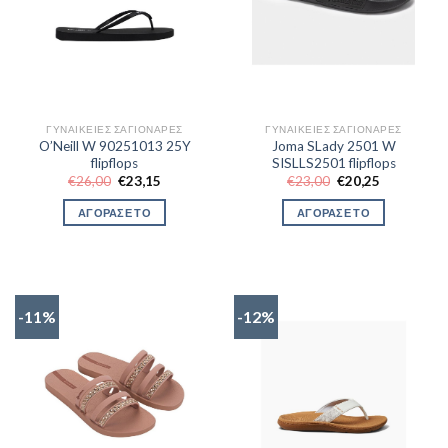
ΓΥΝΑΙΚΕΊΕΣ ΣΑΓΙΟΝΆΡΕΣ
ΓΥΝΑΙΚΕΊΕΣ ΣΑΓΙΟΝΆΡΕΣ
O’Neill W 90251013 25Y
Joma SLady 2501 W
flipflops
SISLLS2501 flipflops
Original
Η
Original
Η
€
26,00
€
23,15
€
23,00
€
20,25
price
τρέχουσα
price
τρέχουσα
was:
τιμή
was:
τιμή
ΑΓΟΡΑΣΕ ΤΟ
ΑΓΟΡΑΣΕ ΤΟ
€26,00.
είναι:
€23,00.
είναι:
€23,15.
€20,25.
-11%
-12%