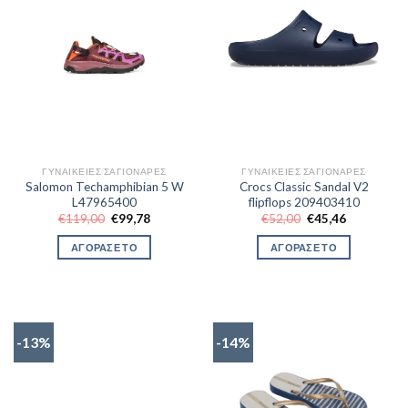
ΓΥΝΑΙΚΕΊΕΣ ΣΑΓΙΟΝΆΡΕΣ
ΓΥΝΑΙΚΕΊΕΣ ΣΑΓΙΟΝΆΡΕΣ
Salomon Techamphibian 5 W
Crocs Classic Sandal V2
L47965400
flipflops 209403410
Original
Η
Original
Η
€
119,00
€
99,78
€
52,00
€
45,46
price
τρέχουσα
price
τρέχουσα
was:
τιμή
was:
τιμή
ΑΓΟΡΑΣΕ ΤΟ
ΑΓΟΡΑΣΕ ΤΟ
€119,00.
είναι:
€52,00.
είναι:
€99,78.
€45,46.
-13%
-14%