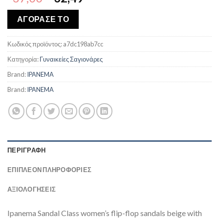
price
τρέχουσα
was:
τιμή
ΑΓΟΡΑΣΕ ΤΟ
€37,00.
είναι:
€32,49.
Κωδικός προϊόντος:
a7dc198ab7cc
Κατηγορία:
Γυναικείες Σαγιονάρες
Brand:
IPANEMA
Brand:
IPANEMA
ΠΕΡΙΓΡΑΦΉ
ΕΠΙΠΛΈΟΝ ΠΛΗΡΟΦΟΡΊΕΣ
ΑΞΙΟΛΟΓΗΣΕΙΣ
Ipanema Sandal Class women’s flip-flop sandals beige with