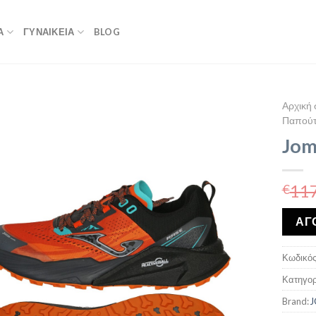
Α
ΓΥΝΑΙΚΕΙΑ
BLOG
Αρχική 
Παπούτσ
Jom
117
€
ΑΓ
Κωδικός
Κατηγορ
Brand: