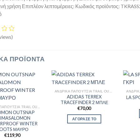
νή χρήση Επιπλέον λεπτομέρειες: Κωδικός προϊόντος: TKRAS
ό
views)
ΚΆ ΠΡΟΪΌΝΤΑ
ΑΝΔΡΙΚΆ ΠΑΠΟΎΤΣΙΑ TRAIL OUTDOR
ADIDAS TERREX
LA SP
TRACEFINDER 2 ΜΠΛΕ
ΑΝΔΡΙΚΆ ΠΑΠΟΎΤΣΙΑ TRAIL OUTDOR
€
70,00
OMON OUTSNAP
LIMASALOMON
ΑΓΟΡΑΣΕ ΤΟ
RPROOF WINTER
OOTS ΜΑΥΡΟ
€
119,90