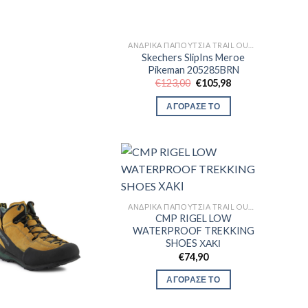
ΑΝΔΡΙΚΆ ΠΑΠΟΎΤΣΙΑ TRAIL OUTDOR
Skechers SlipIns Meroe
Pikeman 205285BRN
Original
Η
€
123,00
€
105,98
price
τρέχουσα
was:
τιμή
ΑΓΟΡΑΣΕ ΤΟ
€123,00.
είναι:
€105,98.
ΑΝΔΡΙΚΆ ΠΑΠΟΎΤΣΙΑ TRAIL OUTDOR
CMP RIGEL LOW
WATERPROOF TREKKING
SHOES ΧΑΚΙ
€
74,90
ΑΓΟΡΑΣΕ ΤΟ