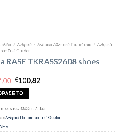
σελίδα
/
Ανδρικά
/
Ανδρικά Αθλητικά Παπούτσια
/
Ανδρικά
ια Trail Outdor
a RASE TKRASS2608 shoes
Original
Η
,00
100,82
€
price
τρέχουσα
was:
τιμή
ΟΡΑΣΕ ΤΟ
€117,00.
είναι:
€100,82.
 προϊόντος:
83d33332ad55
ία:
Ανδρικά Παπούτσια Trail Outdor
JOMA