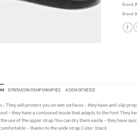
Brand:
Brand:
ΦΉ
ΕΠΙΠΛΈΟΝ ΠΛΗΡΟΦΟΡΊΕΣ
ΑΞΙΟΛΟΓΗΣΕΙΣ
s : They will protect you on wet surfaces – they have anti-slip p
 pool – they have a contoured insole that adapts to the foot They 
 the use of the upper strap You can dry them easily – they have quic
comfortable – thanks to the wide strap Color: black