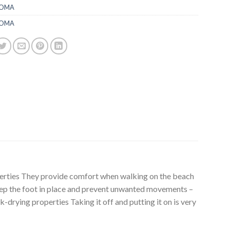
JOMA
JOMA
roperties They provide comfort when walking on the beach
keep the foot in place and prevent unwanted movements –
k-drying properties Taking it off and putting it on is very