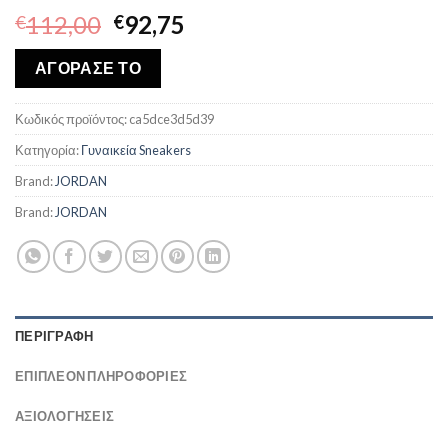
Original
Η
112,00
92,75
€
€
price
τρέχουσα
was:
τιμή
ΑΓΟΡΑΣΕ ΤΟ
€112,00.
είναι:
€92,75.
Κωδικός προϊόντος:
ca5dce3d5d39
Κατηγορία:
Γυναικεία Sneakers
Brand:
JORDAN
Brand:
JORDAN
ΠΕΡΙΓΡΑΦΉ
ΕΠΙΠΛΈΟΝ ΠΛΗΡΟΦΟΡΊΕΣ
ΑΞΙΟΛΟΓΗΣΕΙΣ