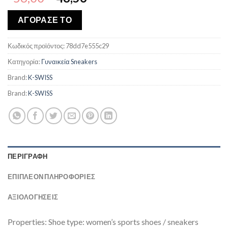
price
τρέχουσα
was:
τιμή
ΑΓΟΡΑΣΕ ΤΟ
€56,00.
είναι:
€48,56.
Κωδικός προϊόντος:
78dd7e555c29
Κατηγορία:
Γυναικεία Sneakers
Brand:
K-SWISS
Brand:
K-SWISS
ΠΕΡΙΓΡΑΦΉ
ΕΠΙΠΛΈΟΝ ΠΛΗΡΟΦΟΡΊΕΣ
ΑΞΙΟΛΟΓΗΣΕΙΣ
Properties: Shoe type: women’s sports shoes / sneakers