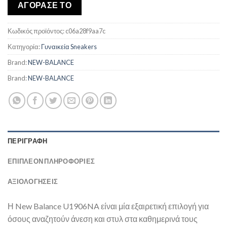
was:
τιμή
ΑΓΟΡΑΣΕ ΤΟ
€179,00.
είναι:
€148,75.
Κωδικός προϊόντος:
c06a28f9aa7c
Κατηγορία:
Γυναικεία Sneakers
Brand:
NEW-BALANCE
Brand:
NEW-BALANCE
ΠΕΡΙΓΡΑΦΉ
ΕΠΙΠΛΈΟΝ ΠΛΗΡΟΦΟΡΊΕΣ
ΑΞΙΟΛΟΓΗΣΕΙΣ
Η New Balance U1906NA είναι μία εξαιρετική επιλογή για
όσους αναζητούν άνεση και στυλ στα καθημερινά τους