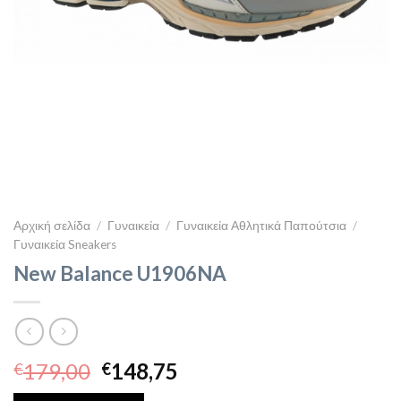
Αρχική σελίδα
/
Γυναικεία
/
Γυναικεία Αθλητικά Παπούτσια
/
Γυναικεία Sneakers
New Balance U1906NA
Original
Η
179,00
148,75
€
€
price
τρέχουσα