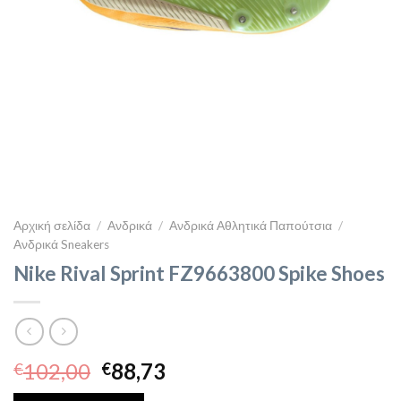
Αρχική σελίδα
/
Ανδρικά
/
Ανδρικά Αθλητικά Παπούτσια
/
Ανδρικά Sneakers
Nike Rival Sprint FZ9663800 Spike Shoes
Original
Η
102,00
88,73
€
€
price
τρέχουσα