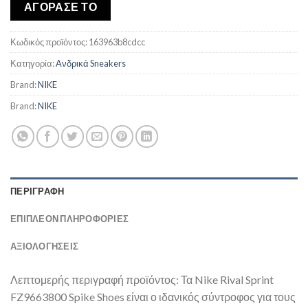
was:
τιμή
ΑΓΟΡΑΣΕ ΤΟ
€102,00.
είναι:
€88,73.
Κωδικός προϊόντος:
163963b8cdcc
Κατηγορία:
Ανδρικά Sneakers
Brand:
NIKE
Brand:
NIKE
ΠΕΡΙΓΡΑΦΉ
ΕΠΙΠΛΈΟΝ ΠΛΗΡΟΦΟΡΊΕΣ
ΑΞΙΟΛΟΓΗΣΕΙΣ
Λεπτομερής περιγραφή προϊόντος: Τα Nike Rival Sprint
FZ9663800 Spike Shoes είναι ο ιδανικός σύντροφος για τους