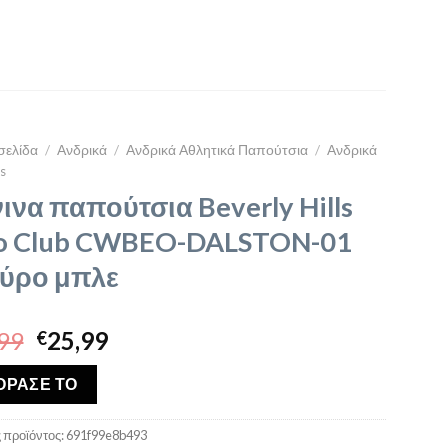
σελίδα
/
Ανδρικά
/
Ανδρικά Αθλητικά Παπούτσια
/
Ανδρικά
s
ινα παπούτσια Beverly Hills
o Club CWBEO-DALSTON-01
ύρο μπλε
Original
Η
99
25,99
€
price
τρέχουσα
was:
τιμή
ΟΡΑΣΕ ΤΟ
€39,99.
είναι:
€25,99.
 προϊόντος:
691f99e8b493