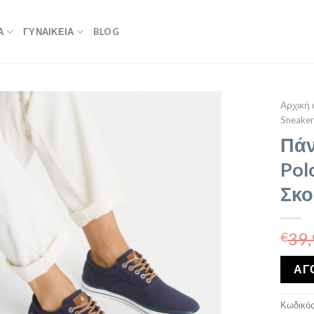
Α
ΓΥΝΑΙΚΕΙΑ
BLOG
Αρχική 
Sneaker
Πάν
Pol
Σκο
39,
€
ΑΓ
Κωδικός