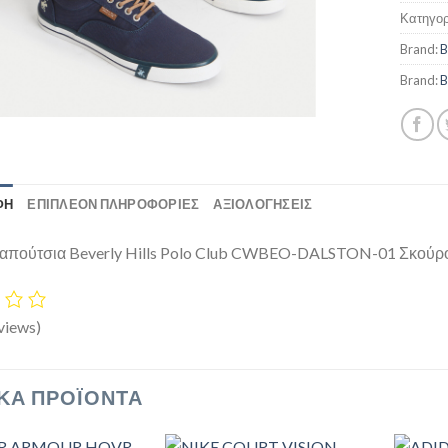
Κατηγορ
Brand:
B
Brand:
B
ΦΉ
ΕΠΙΠΛΈΟΝ ΠΛΗΡΟΦΟΡΊΕΣ
ΑΞΙΟΛΟΓΗΣΕΙΣ
απούτσια Beverly Hills Polo Club CWBEO-DALSTON-01 Σκούρ
views)
ΚΆ ΠΡΟΪΌΝΤΑ