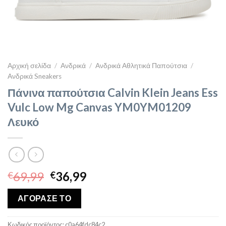
Αρχική σελίδα
/
Ανδρικά
/
Ανδρικά Αθλητικά Παπούτσια
/
Ανδρικά Sneakers
Πάνινα παπούτσια Calvin Klein Jeans Ess
Vulc Low Mg Canvas YM0YM01209
Λευκό
Original
Η
69,99
36,99
€
€
price
τρέχουσα
was:
τιμή
ΑΓΟΡΑΣΕ ΤΟ
€69,99.
είναι:
€36,99.
Κωδικός προϊόντος:
c0a64fdc84c2