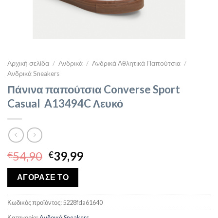
Αρχική σελίδα
/
Ανδρικά
/
Ανδρικά Αθλητικά Παπούτσια
/
Ανδρικά Sneakers
Πάνινα παπούτσια Converse Sport
Casual A13494C Λευκό
Original
Η
54,90
39,99
€
€
price
τρέχουσα
was:
τιμή
ΑΓΟΡΑΣΕ ΤΟ
€54,90.
είναι:
€39,99.
Κωδικός προϊόντος:
5228fda61640
Κατηγορία:
Ανδρικά Sneakers