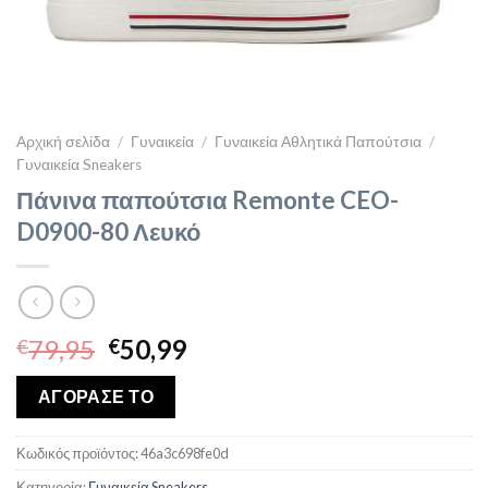
Αρχική σελίδα
/
Γυναικεία
/
Γυναικεία Αθλητικά Παπούτσια
/
Γυναικεία Sneakers
Πάνινα παπούτσια Remonte CEO-
D0900-80 Λευκό
Original
Η
79,95
50,99
€
€
price
τρέχουσα
was:
τιμή
ΑΓΟΡΑΣΕ ΤΟ
€79,95.
είναι:
€50,99.
Κωδικός προϊόντος:
46a3c698fe0d
Κατηγορία:
Γυναικεία Sneakers