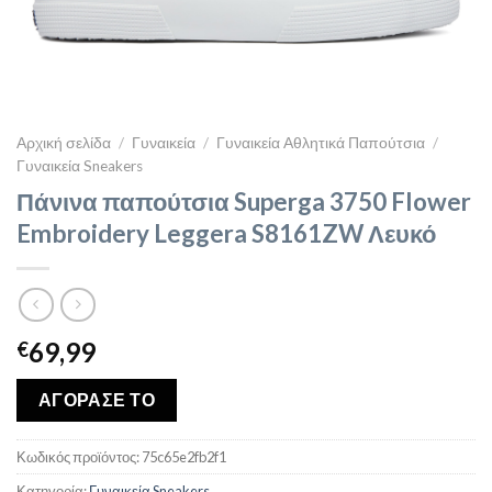
Αρχική σελίδα
/
Γυναικεία
/
Γυναικεία Αθλητικά Παπούτσια
/
Γυναικεία Sneakers
Πάνινα παπούτσια Superga 3750 Flower
Embroidery Leggera S8161ZW Λευκό
69,99
€
ΑΓΟΡΑΣΕ ΤΟ
Κωδικός προϊόντος:
75c65e2fb2f1
Κατηγορία:
Γυναικεία Sneakers