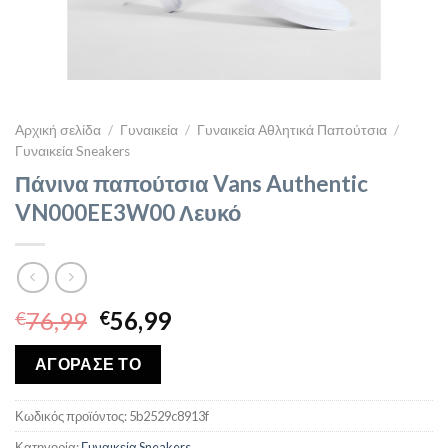
Αρχική σελίδα
/
Γυναικεία
/
Γυναικεία Αθλητικά Παπούτσια
/
Γυναικεία Sneakers
Πάνινα παπούτσια Vans Authentic
VN000EE3W00 Λευκό
Original
Η
76,99
56,99
€
€
price
τρέχουσα
was:
τιμή
ΑΓΟΡΑΣΕ ΤΟ
€76,99.
είναι:
€56,99.
Κωδικός προϊόντος:
5b2529c8913f
Κατηγορία:
Γυναικεία Sneakers