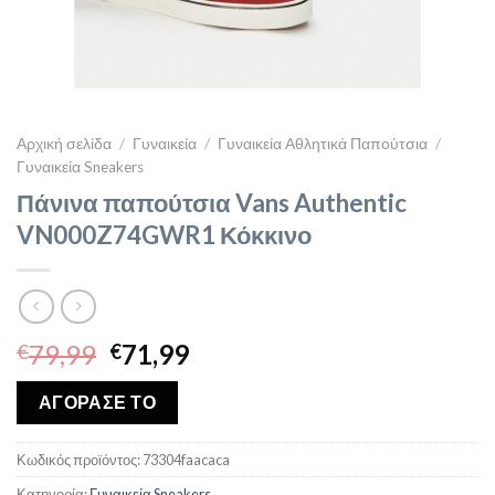
Αρχική σελίδα
/
Γυναικεία
/
Γυναικεία Αθλητικά Παπούτσια
/
Γυναικεία Sneakers
Πάνινα παπούτσια Vans Authentic
VN000Z74GWR1 Κόκκινο
Original
Η
79,99
71,99
€
€
price
τρέχουσα
was:
τιμή
ΑΓΟΡΑΣΕ ΤΟ
€79,99.
είναι:
€71,99.
Κωδικός προϊόντος:
73304faacaca
Κατηγορία:
Γυναικεία Sneakers