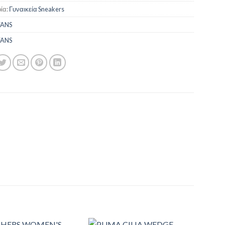
ία:
Γυναικεία Sneakers
ANS
ANS