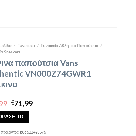
σελίδα
/
Γυναικεία
/
Γυναικεία Αθλητικά Παπούτσια
/
ία Sneakers
ινα παπούτσια Vans
hentic VN000Z74GWR1
κινο
Original
Η
99
71,99
€
price
τρέχουσα
was:
τιμή
ΟΡΑΣΕ ΤΟ
€79,99.
είναι:
€71,99.
 προϊόντος:
b8d522420576