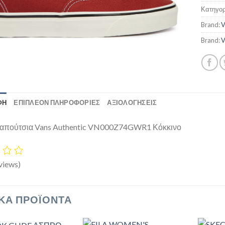
Κατηγορ
Brand:
V
Brand:
V
ΦΉ
ΕΠΙΠΛΈΟΝ ΠΛΗΡΟΦΟΡΊΕΣ
ΑΞΙΟΛΟΓΗΣΕΙΣ
παπούτσια Vans Authentic VN000Z74GWR1 Κόκκινο
views)
ΚΆ ΠΡΟΪΌΝΤΑ