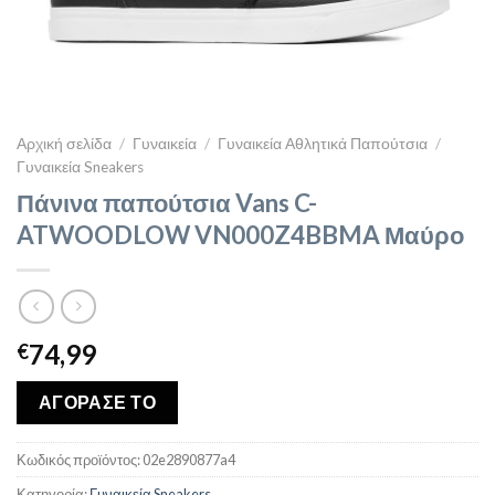
Αρχική σελίδα
/
Γυναικεία
/
Γυναικεία Αθλητικά Παπούτσια
/
Γυναικεία Sneakers
Πάνινα παπούτσια Vans C-
ATWOODLOW VN000Z4BBMA Μαύρο
74,99
€
ΑΓΟΡΑΣΕ ΤΟ
Κωδικός προϊόντος:
02e2890877a4
Κατηγορία:
Γυναικεία Sneakers