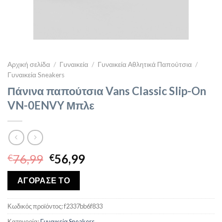
Αρχική σελίδα
/
Γυναικεία
/
Γυναικεία Αθλητικά Παπούτσια
/
Γυναικεία Sneakers
Πάνινα παπούτσια Vans Classic Slip-On
VN-0ENVY Μπλε
Original
Η
76,99
56,99
€
€
price
τρέχουσα
was:
τιμή
ΑΓΟΡΑΣΕ ΤΟ
€76,99.
είναι:
€56,99.
Κωδικός προϊόντος:
f2337bb6f833
Κατηγορία:
Γυναικεία Sneakers